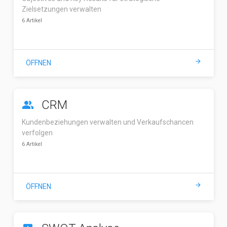
Zielsetzungen verwalten
6 Artikel
arrow_forward
ÖFFNEN
CRM
people_alt
Kundenbeziehungen verwalten und Verkaufschancen
verfolgen
6 Artikel
arrow_forward
ÖFFNEN