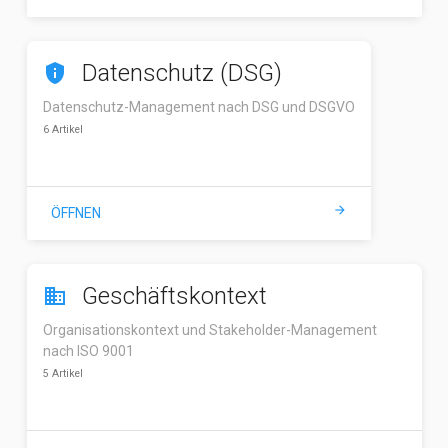
Datenschutz (DSG)
privacy_tip
Datenschutz-Management nach DSG und DSGVO
6 Artikel
arrow_forward
ÖFFNEN
Geschäftskontext
business
Organisationskontext und Stakeholder-Management
nach ISO 9001
5 Artikel