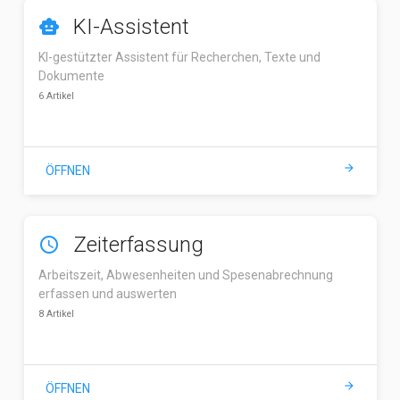
KI-Assistent
smart_toy
KI-gestützter Assistent für Recherchen, Texte und
Dokumente
6 Artikel
arrow_forward
ÖFFNEN
Zeiterfassung
access_time
Arbeitszeit, Abwesenheiten und Spesenabrechnung
erfassen und auswerten
8 Artikel
arrow_forward
ÖFFNEN