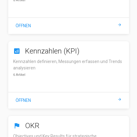
8 Artikel
arrow_forward
ÖFFNEN
Kennzahlen (KPI)
analytics
Kennzahlen definieren, Messungen erfassen und Trends
analysieren
6 Artikel
arrow_forward
ÖFFNEN
OKR
flag
Objectives und Key Results für strategische