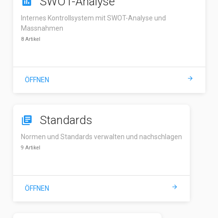
SWOT-Analyse
assessment
Internes Kontrollsystem mit SWOT-Analyse und
Massnahmen
8 Artikel
arrow_forward
ÖFFNEN
Standards
library_books
Normen und Standards verwalten und nachschlagen
9 Artikel
arrow_forward
ÖFFNEN