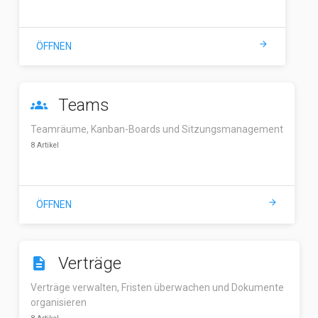
arrow_forward
ÖFFNEN
Teams
groups
Teamräume, Kanban-Boards und Sitzungsmanagement
8 Artikel
arrow_forward
ÖFFNEN
Verträge
description
Verträge verwalten, Fristen überwachen und Dokumente
organisieren