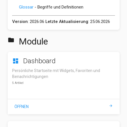
Glossar
- Begriffe und Definitionen
Version
: 2026.06
Letzte Aktualisierung
: 25.06.2026
Module
folder
Dashboard
dashboard
Persönliche Startseite mit Widgets, Favoriten und
Benachrichtigungen
5 Artikel
arrow_forward
ÖFFNEN