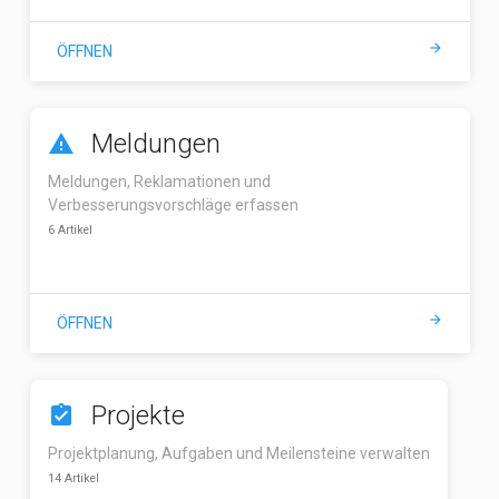
arrow_forward
ÖFFNEN
Meldungen
report_problem
Meldungen, Reklamationen und
Verbesserungsvorschläge erfassen
6 Artikel
arrow_forward
ÖFFNEN
Projekte
assignment_turned_in
Projektplanung, Aufgaben und Meilensteine verwalten
14 Artikel