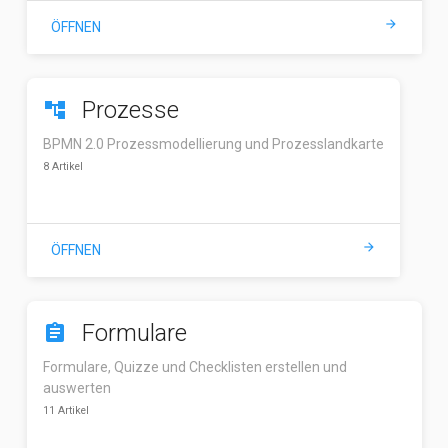
arrow_forward
ÖFFNEN
Prozesse
account_tree
BPMN 2.0 Prozessmodellierung und Prozesslandkarte
8 Artikel
arrow_forward
ÖFFNEN
Formulare
assignment
Formulare, Quizze und Checklisten erstellen und
auswerten
11 Artikel