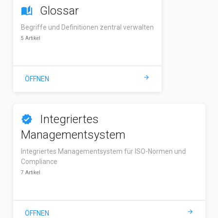
Glossar
auto_stories
Begriffe und Definitionen zentral verwalten
5 Artikel
arrow_forward
ÖFFNEN
Integriertes
verified
Managementsystem
Integriertes Managementsystem für ISO-Normen und
Compliance
7 Artikel
arrow_forward
ÖFFNEN