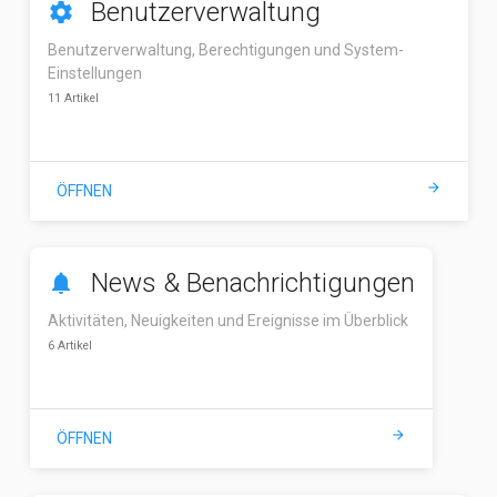
Benutzerverwaltung
settings
Benutzerverwaltung, Berechtigungen und System-
Einstellungen
11 Artikel
arrow_forward
ÖFFNEN
News & Benachrichtigungen
notifications
Aktivitäten, Neuigkeiten und Ereignisse im Überblick
6 Artikel
arrow_forward
ÖFFNEN