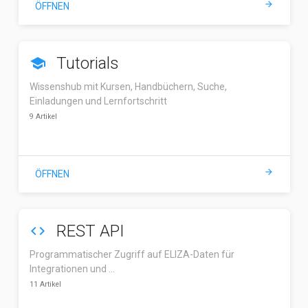
arrow_forward
ÖFFNEN
Tutorials
school
Wissenshub mit Kursen, Handbüchern, Suche,
Einladungen und Lernfortschritt
9 Artikel
arrow_forward
ÖFFNEN
REST API
code
Programmatischer Zugriff auf ELIZA-Daten für
Integrationen und …
11 Artikel