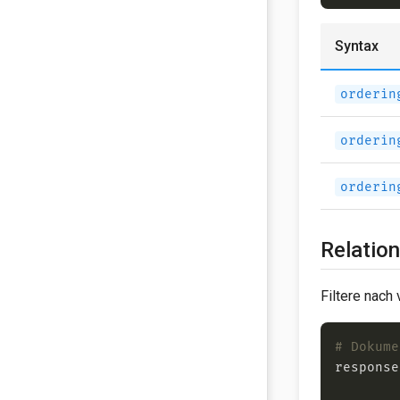
Syntax
orderin
orderin
orderin
Relation
Filtere nach
# Dokume
response