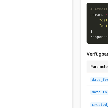
# Arbeit
params 
=
"dat
"dat
response
Verfügbar
Paramete
date_fr
date_to
created