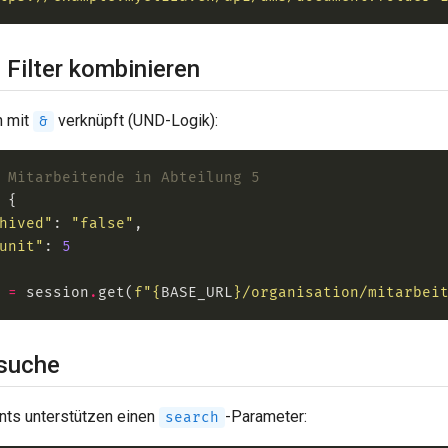
 Filter kombinieren
n mit
verknüpft (UND-Logik):
&
 Mitarbeitende in Abteilung 5
hived"
: 
"false"
unit"
: 
5
 
=
 session
.
get(
f
"
{
BASE_URL
}
/organisation/mitarbei
tsuche
nts unterstützen einen
-Parameter:
search