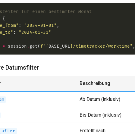
szeiten für einen bestimmten Monat
e_from"
: 
"2024-01-01"
e_to"
: 
"2024-01-31"
 
=
 session
.
get(
f
"
{
BASE_URL
}
/timetracker/worktime"
e Datumsfilter
r
Beschreibung
Ab Datum (inklusiv)
om
Bis Datum (inklusiv)
Erstellt nach
_after