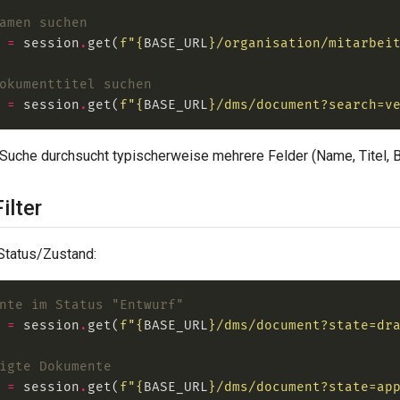
amen suchen
 
=
 session
.
get(
f
"
{
BASE_URL
}
/organisation/mitarbei
okumenttitel suchen
 
=
 session
.
get(
f
"
{
BASE_URL
}
/dms/document?search=v
Suche durchsucht typischerweise mehrere Felder (Name, Titel, 
ilter
 Status/Zustand:
nte im Status "Entwurf"
 
=
 session
.
get(
f
"
{
BASE_URL
}
/dms/document?state=dr
igte Dokumente
 
=
 session
.
get(
f
"
{
BASE_URL
}
/dms/document?state=ap