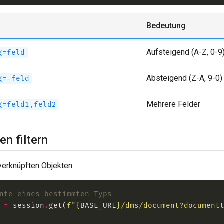
Bedeutung
Aufsteigend (A-Z, 0-9
g=feld
Absteigend (Z-A, 9-0)
g=-feld
Mehrere Felder
g=feld1,feld2
en filtern
 verknüpften Objekten:
nte eines bestimmten Typs
 
=
 session
.
get(
f
"
{
BASE_URL
}
/dms/document?document