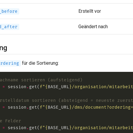
Erstellt vor
_before
Geändert nach
d_after
ung
für die Sortierung:
ordering
achname sortieren (aufsteigend)
 
=
 session
.
get(
f
"
{
BASE_URL
}
/organisation/mitarbei
rstelldatum sortieren (absteigend = neueste zuers
 
=
 session
.
get(
f
"
{
BASE_URL
}
/dms/document?ordering
e Felder
 
=
 session
.
get(
f
"
{
BASE_URL
}
/organisation/mitarbei