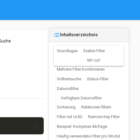
format_list_bulleted
Inhaltsverzeichnis
 Suche
Grundlagen
Exakte Filter
Mit curl
Mehrere Filter kombinieren
Volltextsuche
Status-Filter
Datumsfilter
Verfügbare Datumsfilter
Sortierung
Relationen filtern
Filter mit UUID
Remote-Key Filter
content_copy
Beispiel: Komplexe Abfrage
Häufig verwendete Filter pro Modul