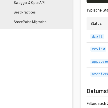
Swagger & OpenAPI
Typische St
Best Practices
SharePoint-Migration
Status
draft
review
approve
archive
Datumsf
Filtere nach