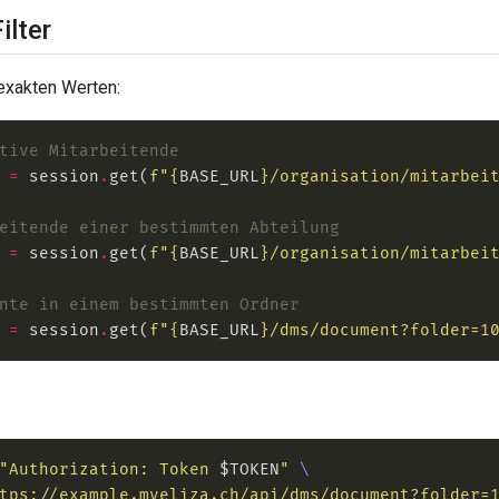
ilter
 exakten Werten:
tive Mitarbeitende
 
=
 session
.
get(
f
"
{
BASE_URL
}
/organisation/mitarbei
eitende einer bestimmten Abteilung
 
=
 session
.
get(
f
"
{
BASE_URL
}
/organisation/mitarbei
nte in einem bestimmten Ordner
 
=
 session
.
get(
f
"
{
BASE_URL
}
/dms/document?folder=1
"Authorization: Token 
$TOKEN
"
tps://example.myeliza.ch/api/dms/document?folder=