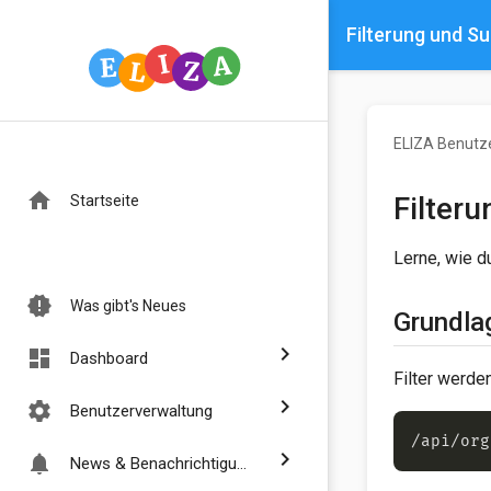
Filterung und S
ELIZA Benutz
home
Filter
Startseite
Lerne, wie d
new_releases
Was gibt's Neues
Grundla
chevron_right
dashboard
Dashboard
Filter werde
chevron_right
settings
Benutzerverwaltung
chevron_right
notifications
News & Benachrichtigungen