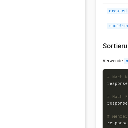
created
modifie
Sortier
Verwende
# Nach N
response
# Nach E
response
# Mehrer
response