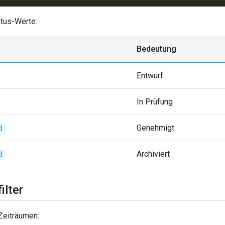
atus-Werte:
Bedeutung
Entwurf
In Prüfung
Genehmigt
d
Archiviert
d
ilter
 Zeiträumen: