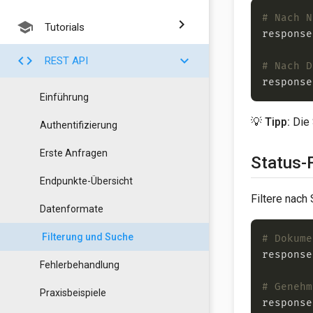
# Nach N
chevron_right
school
Tutorials
response
code
chevron_right
REST API
# Nach D
response
Einführung
💡
Tipp:
Die 
Authentifizierung
Erste Anfragen
Status-F
Endpunkte-Übersicht
Filtere nach
Datenformate
Filterung und Suche
# Dokume
response
Fehlerbehandlung
# Genehm
Praxisbeispiele
response