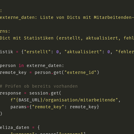
istik 
=
 {
"erstellt"
: 
0
, 
"aktualisiert"
: 
0
, 
"fehle
person 
in
remote_key 
=
 person
.
get(
"externe_id"
# Prüfen ob bereits vorhanden
response 
=
 session
.
f
"
{
BASE_URL
}
/organisation/mitarbeitende"
    params
=
{
"remote_key"
eliza_daten 
=