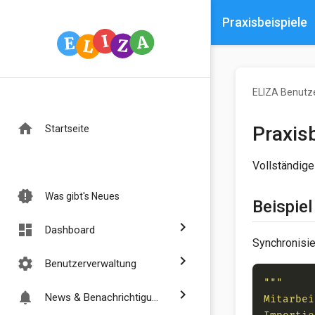
Praxisbeispiele
ELIZA Benutz
home
Praxis
Startseite
Vollständige
new_releases
Was gibt's Neues
Beispiel
chevron_right
dashboard
Dashboard
Synchronisi
chevron_right
settings
Benutzerverwaltung
chevron_right
notifications
News & Benachrichtigungen