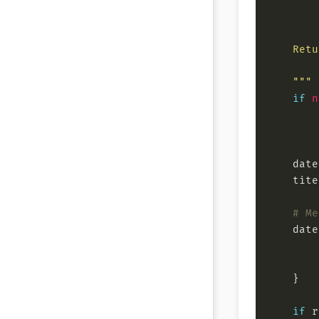
    """
if
n
        
    date
    tite
# Me
    date
if