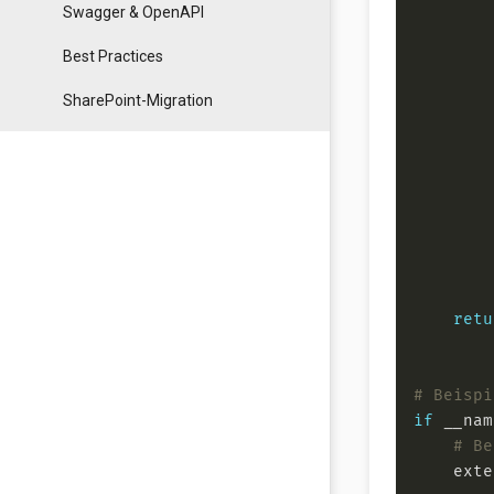
Swagger & OpenAPI
        
Best Practices
        
SharePoint-Migration
        
        
        
        
retu
# Beispi
if
 __nam
# Be
    exte