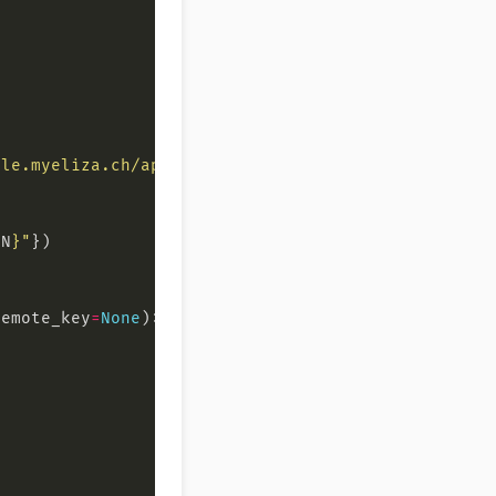
ple.myeliza.ch/api"
EN
}
"
remote_key
=
None