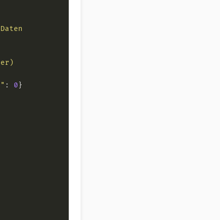
r"
: 
0