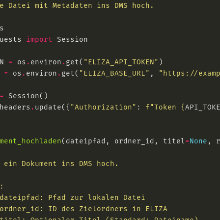
uests 
import
N 
=
 os
.
environ
.
get(
"ELIZA_API_TOKEN"
 
=
 os
.
environ
.
get(
"ELIZA_BASE_URL"
, 
"https://exam
=
headers
.
update({
"Authorization"
: 
f
"Token 
{
API_TOK
ment_hochladen
(dateipfad, ordner_id, titel
=
None
, 