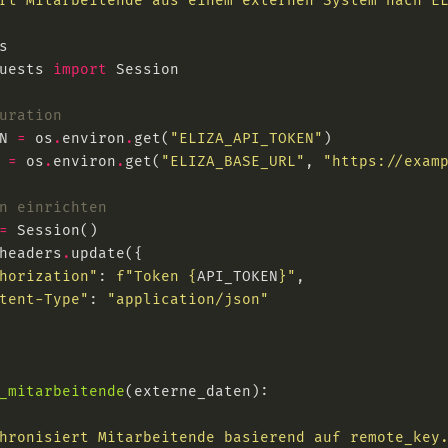
uests 
import
uration
N 
=
 os
.
environ
.
get(
"ELIZA_API_TOKEN"
 
=
 os
.
environ
.
get(
"ELIZA_BASE_URL"
, 
"https://exam
n einrichten
=
headers
.
horization"
: 
f
"Token 
{
API_TOKEN
}
"
tent-Type"
: 
"application/json"
_mitarbeitende