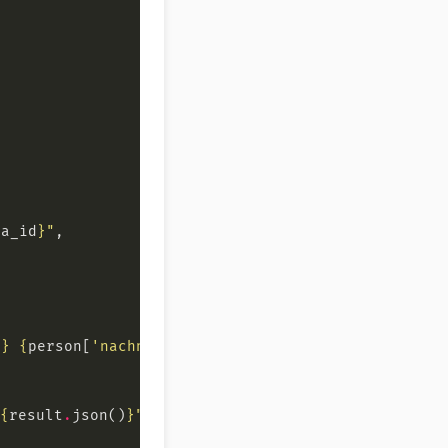
ma_id
}
"
]
}
{
person[
'nachname'
]
}
"
 
{
result
.
json()
}
"