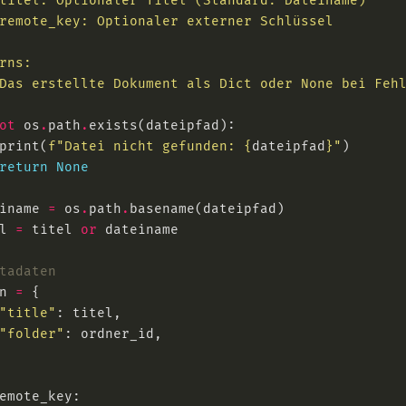
ot
 os
.
path
.
print(
f
"Datei nicht gefunden: 
{
dateipfad
}
"
return
None
iname 
=
 os
.
path
.
l 
=
 titel 
or
tadaten
n 
=
"title"
"folder"