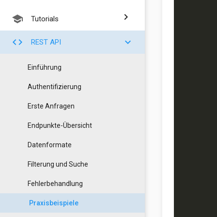
chevron_right
school
Tutorials
code
chevron_right
REST API
Einführung
Authentifizierung
        
        
Erste Anfragen
        
Endpunkte-Übersicht
Datenformate
        
Filterung und Suche
        
Fehlerbehandlung
        
        
Praxisbeispiele