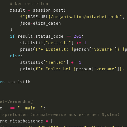
# Neu erstellen
    result 
=
 session
.
f
"
{
BASE_URL
}
/organisation/mitarbeitende"
        json
=
if
 result
.
status_code 
==
201
        statistik[
"erstellt"
] 
+=
1
        print(
f
"+ Erstellt: 
{
person[
'vorname'
]
}
{
else
        statistik[
"fehler"
] 
+=
1
        print(
f
"✗ Fehler bei 
{
person[
'vorname'
]
}
:
rn
el-Verwendung
e__ 
==
"__main__"
ispieldaten (normalerweise aus externem System)
rne_mitarbeitende 
=