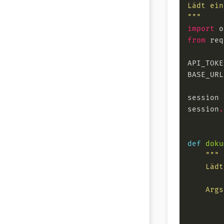
"""
import
from
 req
API_TOKE
BASE_URL
session 
session
.
def
doku