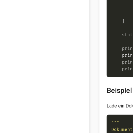
        
        
        
    stat
    prin
    prin
    prin
    prin
Beispie
Lade ein Do