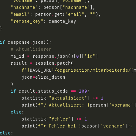
"vorname"
: person[
"vorname"
"nachname"
: person[
"nachname"
"email"
: person
.
get(
"email"
, 
""
"remote_key"
if
 response
.
# Aktualisieren
    ma_id 
=
 response
.
json()[
0
][
"id"
    result 
=
 session
.
f
"
{
BASE_URL
}
/organisation/mitarbeitende/
{
        json
=
if
 result
.
status_code 
==
200
        statistik[
"aktualisiert"
] 
+=
1
        print(
f
"✓ Aktualisiert: 
{
person[
'vorname'
else
        statistik[
"fehler"
] 
+=
1
        print(
f
"✗ Fehler bei 
{
person[
'vorname'
]
}
:
else