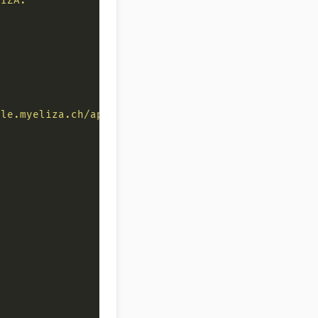
ple.myeliza.ch/api"