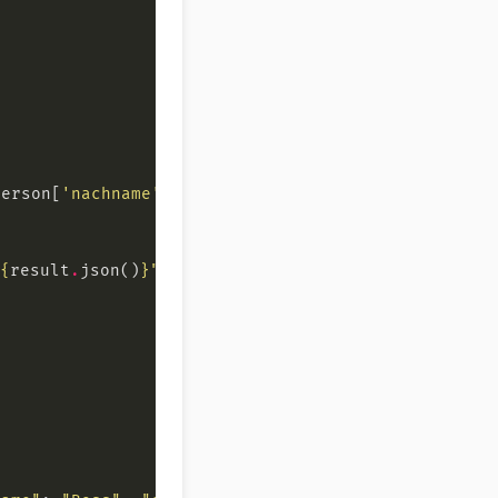
person[
'nachname'
]
}
"
 
{
result
.
json()
}
"