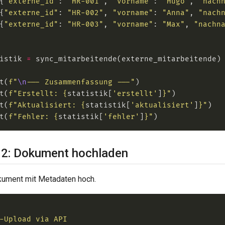
{
"externe_id"
: 
"HR-001"
, 
"vorname"
: 
"Hugo"
, 
"nach
{
"externe_id"
: 
"HR-002"
, 
"vorname"
: 
"Anna"
, 
"nach
{
"externe_id"
: 
"HR-003"
, 
"vorname"
: 
"Max"
, 
"nachn
istik 
=
t(
f
"
\n
--- Zusammenfassung ---"
t(
f
"Erstellt: 
{
statistik[
'erstellt'
]
}
"
t(
f
"Aktualisiert: 
{
statistik[
'aktualisiert'
]
}
"
t(
f
"Fehler: 
{
statistik[
'fehler'
]
}
"
l 2: Dokument hochladen
kument mit Metadaten hoch.