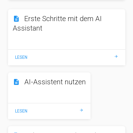
Erste Schritte mit dem AI
description
Assistant
arrow_forward
LESEN
AI-Assistent nutzen
description
arrow_forward
LESEN