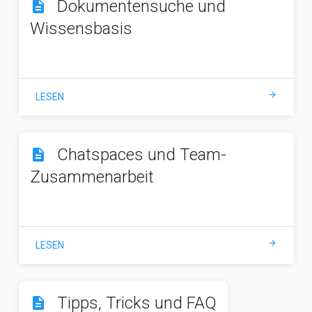
Dokumentensuche und
description
Wissensbasis
arrow_forward
LESEN
Chatspaces und Team-
description
Zusammenarbeit
arrow_forward
LESEN
Tipps, Tricks und FAQ
description