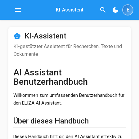
menu
search
dark_mode
KI-Assistent
E
KI-Assistent
smart_toy
KI-gestützter Assistent für Recherchen, Texte und
Dokumente
AI Assistant
Benutzerhandbuch
Willkommen zum umfassenden Benutzerhandbuch für
den ELIZA AI Assistant.
Über dieses Handbuch
Dieses Handbuch hilft dir, den AI Assistant effektiv zu