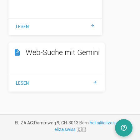
arrow_forward
LESEN
Web-Suche mit Gemini
description
arrow_forward
LESEN
ELIZA AG
|
Dammweg 9, CH-3013 Bern
|
hello@eliza.swiss
|
help_outline
eliza.swiss
🇨🇭