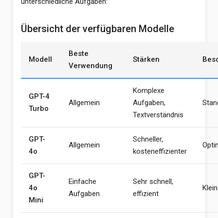
unterschiedliche Aufgaben:
Übersicht der verfügbaren Modelle
Beste
Modell
Stärken
Bes
Verwendung
Komplexe
GPT-4
Allgemein
Aufgaben,
Stan
Turbo
Textverständnis
GPT-
Schneller,
Allgemein
Opti
4o
kosteneffizienter
GPT-
Einfache
Sehr schnell,
4o
Klein
Aufgaben
effizient
Mini