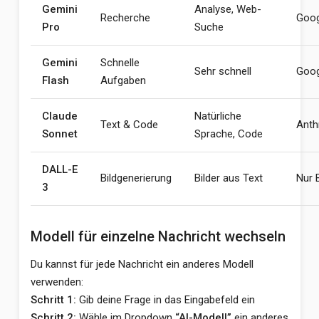
Gemini
Analyse, Web-
Recherche
Goog
Pro
Suche
Gemini
Schnelle
Sehr schnell
Goog
Flash
Aufgaben
Claude
Natürliche
Text & Code
Anth
Sonnet
Sprache, Code
DALL-E
Bildgenerierung
Bilder aus Text
Nur B
3
Modell für einzelne Nachricht wechseln
Du kannst für jede Nachricht ein anderes Modell
verwenden:
Schritt 1:
Gib deine Frage in das Eingabefeld ein
Schritt 2:
Wähle im Dropdown
“AI-Modell”
ein anderes