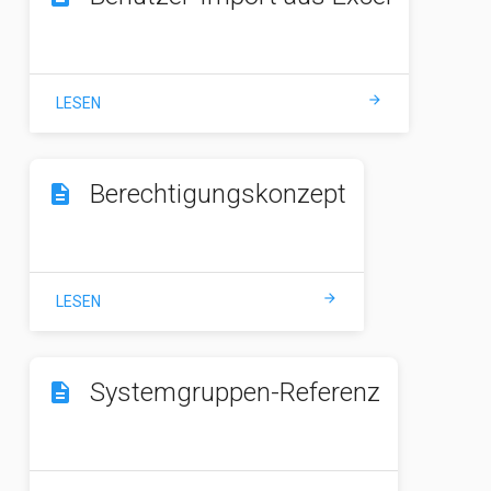
arrow_forward
LESEN
Berechtigungskonzept
description
arrow_forward
LESEN
Systemgruppen-Referenz
description