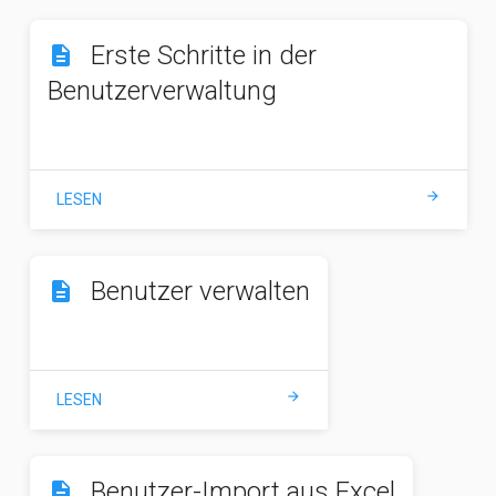
Erste Schritte in der
description
Benutzerverwaltung
arrow_forward
LESEN
Benutzer verwalten
description
arrow_forward
LESEN
Benutzer-Import aus Excel
description