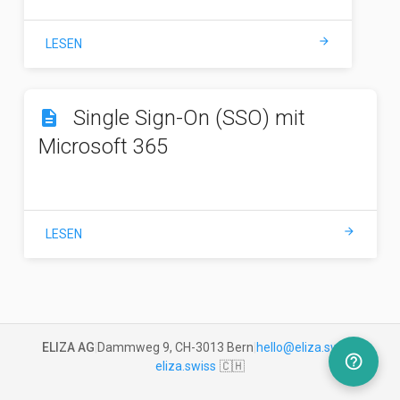
arrow_forward
LESEN
Single Sign-On (SSO) mit
description
Microsoft 365
arrow_forward
LESEN
ELIZA AG
|
Dammweg 9, CH-3013 Bern
|
hello@eliza.swiss
|
help_outline
eliza.swiss
🇨🇭