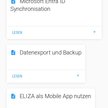
Microsoft Entra ID
description
Synchronisation
arrow_forward
LESEN
Datenexport und Backup
description
arrow_forward
LESEN
ELIZA als Mobile App nutzen
description