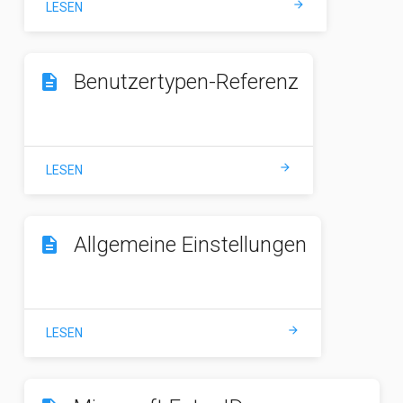
arrow_forward
LESEN
Benutzertypen-Referenz
description
arrow_forward
LESEN
Allgemeine Einstellungen
description
arrow_forward
LESEN