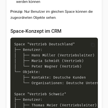
werden können
Prinzip:
Nur Benutzer im gleichen Space können die
zugeordneten Objekte sehen.
Space-Konzept im CRM
content_copy