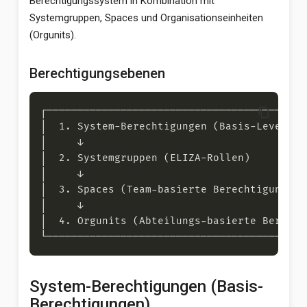
Berechtigungssystem in Kombination mit
Systemgruppen, Spaces und Organisationseinheiten
(Orgunits).
Berechtigungsebenen
content_copy
System-Berechtigungen (Basis-
Berechtigungen)