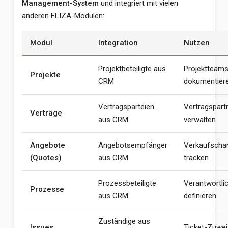
Management-System
und integriert mit vielen
anderen ELIZA-Modulen:
Modul
Integration
Nutzen
Projektbeteiligte aus
Projektteam
Projekte
CRM
dokumentier
Vertragsparteien
Vertragspart
Verträge
aus CRM
verwalten
Angebote
Angebotsempfänger
Verkaufscha
(Quotes)
aus CRM
tracken
Prozessbeteiligte
Verantwortli
Prozesse
aus CRM
definieren
Zuständige aus
Issues
Ticket-Zuwe