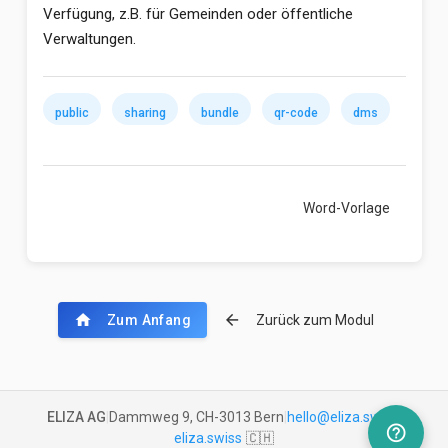
Verfügung, z.B. für Gemeinden oder öffentliche
Verwaltungen.
public
sharing
bundle
qr-code
dms
Word-Vorlage
erstellen mit dem …
chevron_right
home
arrow_back
Zum Anfang
Zurück zum Modul
ELIZA AG
|
Dammweg 9, CH-3013 Bern
|
hello@eliza.swiss
|
help_outline
eliza.swiss
🇨🇭