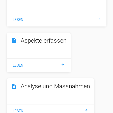
arrow_forward
LESEN
Aspekte erfassen
description
arrow_forward
LESEN
Analyse und Massnahmen
description
arrow_forward
LESEN