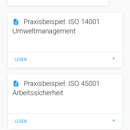
Praxisbeispiel: ISO 14001
description
Umweltmanagement
arrow_forward
LESEN
Praxisbeispiel: ISO 45001
description
Arbeitssicherheit
arrow_forward
LESEN