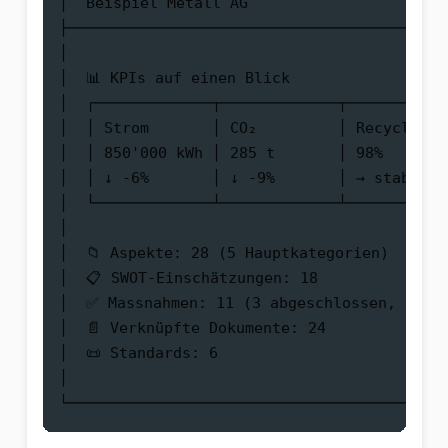
│  Beispiel Metall AG                      
├──────────────────────────────────────────
│                                          
│  📊 KPIs auf einen Blick                  
│  ┌─────────────┬─────────────┬───────────
│  │ Strom       │ CO₂         │ Recycling 
│  │ 850'000 kWh │ 285 t       │ 98%       
│  │ ↓ -6%       │ ↓ -9%       │ → stabil  
│  └─────────────┴─────────────┴───────────
│                                          
│  📁 Aspekte: 28 (5 Hauptkategorien)       
│  📋 SWOT-Einschätzungen: 18               
│  ✅ Massnahmen: 11 (3 abgeschlossen, 5 in 
│  📄 Verknüpfte Dokumente: 24              
│  📜 Standards: 6                          
│                                          