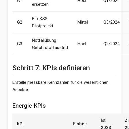
G1
Hoch
Q1/2024
ersetzen
Bio-KSS
G2
Mittel
Q3/2024
Pilotprojekt
Notfallübung
G3
Hoch
Q2/2024
Gefahrstoffaustritt
Schritt 7: KPIs definieren
Erstelle messbare Kennzahlen für die wesentlichen
Aspekte:
Energie-KPIs
Ist
Zi
KPI
Einheit
2023
2