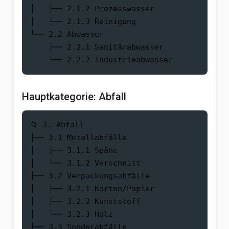
│   ├── 2.1.2 Prozesswasser

│   └── 2.1.3 Reinigung

└── 2.2 Abwasser

    ├── 2.2.1 Sanitärabwasser

Hauptkategorie: Abfall
📁 3. Abfall

├── 3.1 Metallabfälle

│   ├── 3.1.1 Späne

│   └── 3.1.2 Verschnitt

├── 3.2 Verpackungsabfälle

│   ├── 3.2.1 Karton/Papier

│   ├── 3.2.2 Kunststoff

│   └── 3.2.3 Holz

├── 3.3 Sonderabfälle
