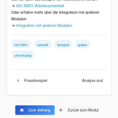
→
ISO 45001 Arbeitssicherheit
Oder erfahre mehr über die Integration mit anderen
Modulen:
→
Integration mit anderen Modulen
iso14001
umwelt
beispiel
praxis
umsetzung
chevron_left
Praxisbeispiel:
Analyse und
chevron_right
ISO 45001 …
Massnahmen
home
arrow_back
Zum Anfang
Zurück zum Modul