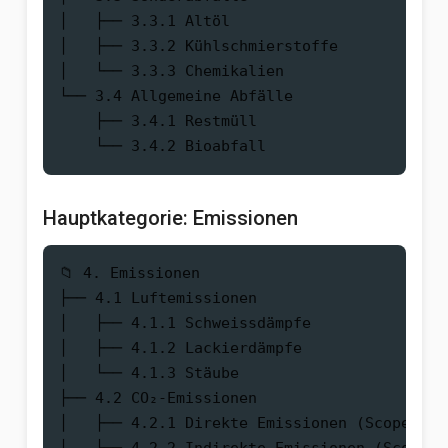
│   ├── 3.3.1 Altöl

│   ├── 3.3.2 Kühlschmierstoffe

│   └── 3.3.3 Chemikalien

└── 3.4 Allgemeine Abfälle

    ├── 3.4.1 Restmüll

Hauptkategorie: Emissionen
📁 4. Emissionen

├── 4.1 Luftemissionen

│   ├── 4.1.1 Schweissdämpfe

│   ├── 4.1.2 Lackierdämpfe

│   └── 4.1.3 Stäube

├── 4.2 CO₂-Emissionen

│   ├── 4.2.1 Direkte Emissionen (Scope 1)
