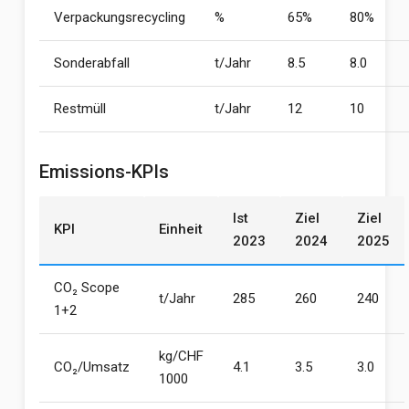
Verpackungsrecycling
%
65%
80%
Sonderabfall
t/Jahr
8.5
8.0
Restmüll
t/Jahr
12
10
Emissions-KPIs
Ist
Ziel
Ziel
KPI
Einheit
2023
2024
2025
CO₂ Scope
t/Jahr
285
260
240
1+2
kg/CHF
CO₂/Umsatz
4.1
3.5
3.0
1000