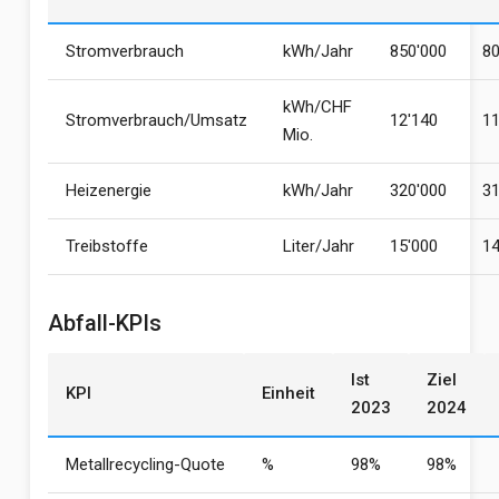
Stromverbrauch
kWh/Jahr
850'000
80
kWh/CHF
Stromverbrauch/Umsatz
12'140
11
Mio.
Heizenergie
kWh/Jahr
320'000
31
Treibstoffe
Liter/Jahr
15'000
14
Abfall-KPIs
Ist
Ziel
KPI
Einheit
2023
2024
Metallrecycling-Quote
%
98%
98%