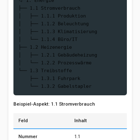
📁 1. Energie

├── 1.1 Stromverbrauch

│   ├── 1.1.1 Produktion

│   ├── 1.1.2 Beleuchtung

│   ├── 1.1.3 Klimatisierung

│   └── 1.1.4 Büro/IT

├── 1.2 Heizenergie

│   ├── 1.2.1 Gebäudeheizung

│   └── 1.2.2 Prozesswärme

└── 1.3 Treibstoffe

    ├── 1.3.1 Fuhrpark

Beispiel-Aspekt: 1.1 Stromverbrauch
Feld
Inhalt
Nummer
1.1