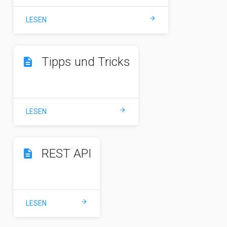
arrow_forward
LESEN
Tipps und Tricks
description
arrow_forward
LESEN
REST API
description
arrow_forward
LESEN