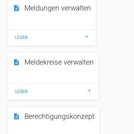
Meldungen verwalten
description
arrow_forward
LESEN
Meldekreise verwalten
description
arrow_forward
LESEN
Berechtigungskonzept
description