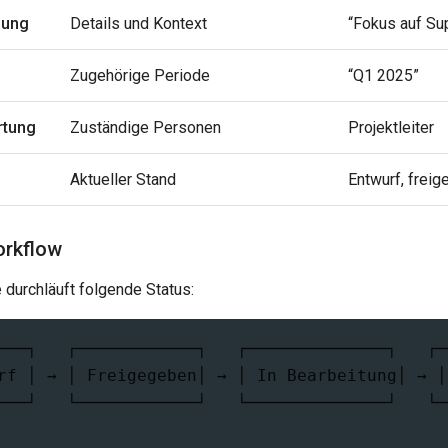
bung
Details und Kontext
“Fokus auf Sup
Zugehörige Periode
“Q1 2025”
rtung
Zuständige Personen
Projektleiter
Aktueller Stand
Entwurf, freig
orkflow
e durchläuft folgende Status:
───┐   ┌────────────┐   ┌──────────────┐   ┌─
rf │ → │ Freigegeben│ → │ In Bearbeitung│ → │
───┘   └────────────┘   └──────────────┘   └─
                                             