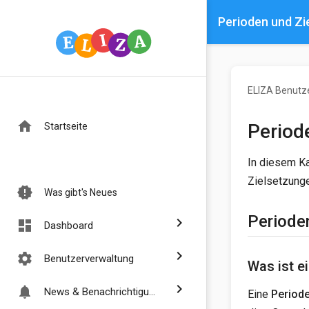
Perioden und Zi
ELIZA Benutz
home
Period
Startseite
In diesem Ka
Zielsetzunge
new_releases
Was gibt's Neues
Periode
chevron_right
dashboard
Dashboard
chevron_right
settings
Benutzerverwaltung
Was ist e
chevron_right
notifications
News & Benachrichtigungen
Eine
Period