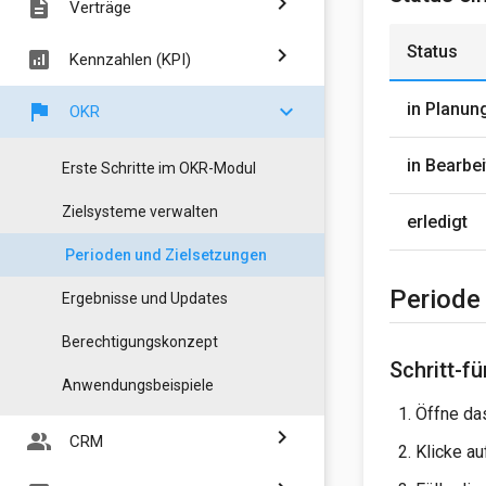
chevron_right
description
Verträge
Status
chevron_right
analytics
Kennzahlen (KPI)
in Planun
flag
chevron_right
OKR
in Bearbe
Erste Schritte im OKR-Modul
Zielsysteme verwalten
erledigt
Perioden und Zielsetzungen
Periode 
Ergebnisse und Updates
Berechtigungskonzept
Schritt-fü
Anwendungsbeispiele
Öffne da
chevron_right
people_alt
CRM
Klicke a