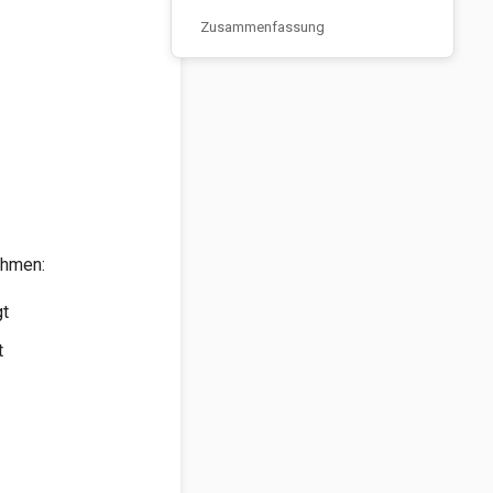
Zusammenfassung
ehmen:
gt
t