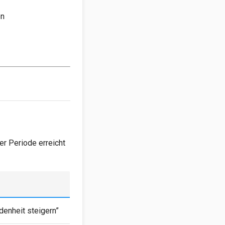
en
ner Periode erreicht
denheit steigern”