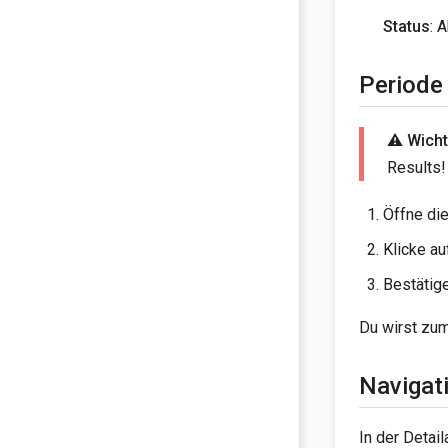
Status
: 
Periode
⚠️ Wicht
Results!
Öffne di
Klicke a
Bestätig
Du wirst zum
Navigat
In der Detai