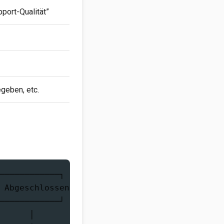
port-Qualität”
egeben, etc.
────────────┐

 Abgeschlossen│

────────────┘

      │
