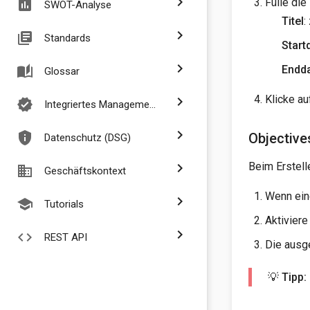
chevron_right
Fülle die
assessment
SWOT-Analyse
Titel
:
chevron_right
library_books
Standards
Start
chevron_right
Endd
auto_stories
Glossar
Klicke a
chevron_right
verified
Integriertes Managementsystem
chevron_right
privacy_tip
Objective
Datenschutz (DSG)
Beim Erstel
chevron_right
business
Geschäftskontext
Wenn ein
chevron_right
school
Tutorials
Aktivier
chevron_right
code
REST API
Die ausg
💡 Tipp: