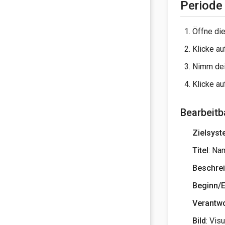
Periode
Öffne die
Klicke a
Nimm dei
Klicke a
Bearbeitb
Zielsys
Titel
: Na
Beschre
Beginn/
Verantw
Bild
: Vis