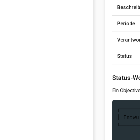
Beschrei
Periode
Verantwo
Status
Status-W
Ein Objectiv
┌──────
│ Entwu
└──────
       