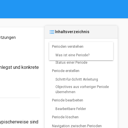
format_list_bulleted
Inhaltsverzeichnis
setzungen
Perioden verstehen
Was ist eine Periode?
Status einer Periode
anlegst und konkrete
Periode erstellen
Schritt-für-Schritt Anleitung
Objectives aus vorheriger Periode
übernehmen
Periode bearbeiten
Bearbeitbare Felder
Periode löschen
 Typischerweise sind
Navigation zwischen Perioden