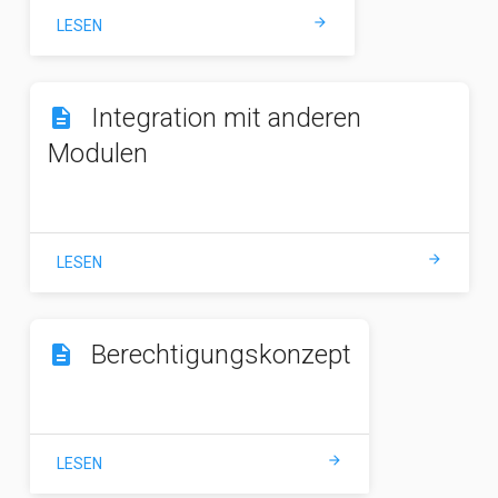
arrow_forward
LESEN
Integration mit anderen
description
Modulen
arrow_forward
LESEN
Berechtigungskonzept
description
arrow_forward
LESEN