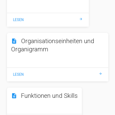
arrow_forward
LESEN
Organisationseinheiten und
description
Organigramm
arrow_forward
LESEN
Funktionen und Skills
description