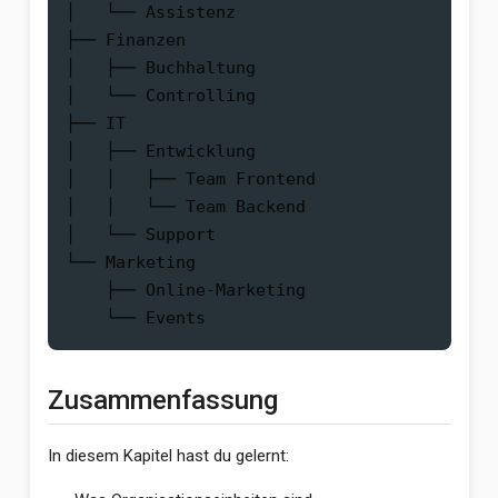
│   └── Assistenz

├── Finanzen

│   ├── Buchhaltung

│   └── Controlling

├── IT

│   ├── Entwicklung

│   │   ├── Team Frontend

│   │   └── Team Backend

│   └── Support

└── Marketing

    ├── Online-Marketing

Zusammenfassung
In diesem Kapitel hast du gelernt: