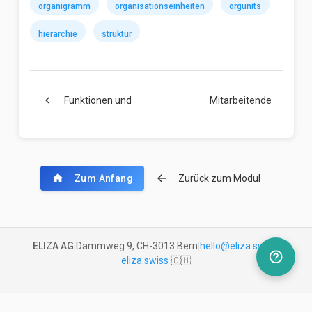
organigramm
organisationseinheiten
orgunits
hierarchie
struktur
chevron_left
Funktionen und
Mitarbeitende
chevron_right
Skills
verwalten
home
arrow_back
Zum Anfang
Zurück zum Modul
ELIZA AG
|
Dammweg 9, CH-3013 Bern
|
hello@eliza.swiss
|
help_outline
eliza.swiss
🇨🇭