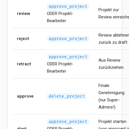
approve_project
Projekt zur
review
ODER Projekt-
Review einreich
Bearbeiter
Review ablehnen
reject
approve_project
zurück zu draft
approve_project
Aus Review
retract
ODER Projekt-
zurückziehen
Bearbeiter
Finale
Genehmigung
approve
delete_project
(nur Super-
Admins!)
Projekt starten
approve_project
start
ODER Projekt-
(von approved 