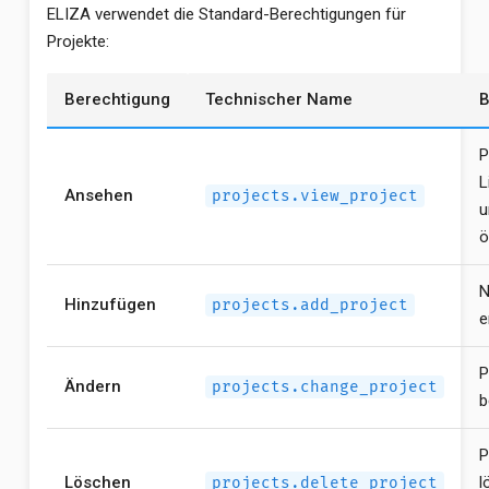
ELIZA verwendet die Standard-Berechtigungen für
Projekte:
Berechtigung
Technischer Name
B
P
L
Ansehen
projects.view_project
u
ö
N
Hinzufügen
projects.add_project
e
P
Ändern
projects.change_project
b
P
Löschen
l
projects.delete_project