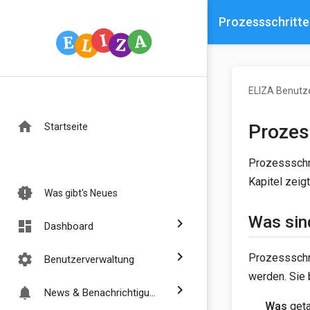
Prozessschritte
ELIZA Benutz
home
Prozes
Startseite
Prozessschri
Kapitel zeigt
new_releases
Was gibt's Neues
Was sin
chevron_right
dashboard
Dashboard
chevron_right
Prozessschri
settings
Benutzerverwaltung
werden. Sie 
chevron_right
notifications
News & Benachrichtigungen
Was
geta