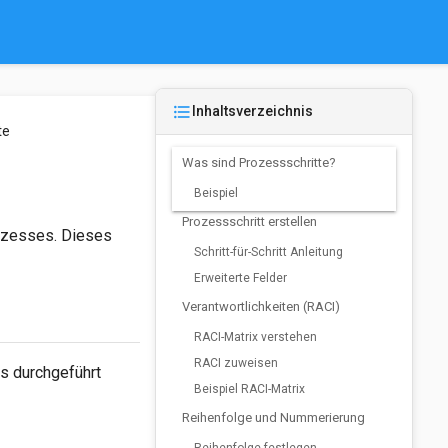
format_list_bulleted
Inhaltsverzeichnis
te
Was sind Prozessschritte?
Beispiel
Prozessschritt erstellen
rozesses. Dieses
Schritt-für-Schritt Anleitung
Erweiterte Felder
Verantwortlichkeiten (RACI)
RACI-Matrix verstehen
RACI zuweisen
es durchgeführt
Beispiel RACI-Matrix
Reihenfolge und Nummerierung