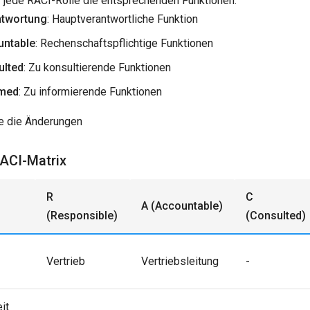
r jede RACI-Rolle die entsprechenden Funktionen:
ntwortung
: Hauptverantwortliche Funktion
untable
: Rechenschaftspflichtige Funktionen
ulted
: Zu konsultierende Funktionen
rmed
: Zu informierende Funktionen
e die Änderungen
RACI-Matrix
R
C
A (Accountable)
(Responsible)
(Consulted)
Vertrieb
Vertriebsleitung
-
it