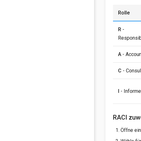
Rolle
R
-
Responsi
A
- Accoun
C
- Consu
I
- Inform
RACI zuw
Öffne ei