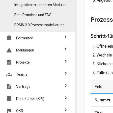
Angebot 
Integration mit anderen Modulen
Best Practices und FAQ
Prozesss
BPMN 2.0 Prozessmodellierung
Schritt-fü
chevron_right
assignment
Formulare
Öffne ei
chevron_right
report_problem
Meldungen
Wechsle
chevron_right
assignment_turned_in
Projekte
Klicke a
Fülle das
chevron_right
groups
Teams
chevron_right
description
Feld
Verträge
chevron_right
analytics
Kennzahlen (KPI)
Nummer
chevron_right
flag
OKR