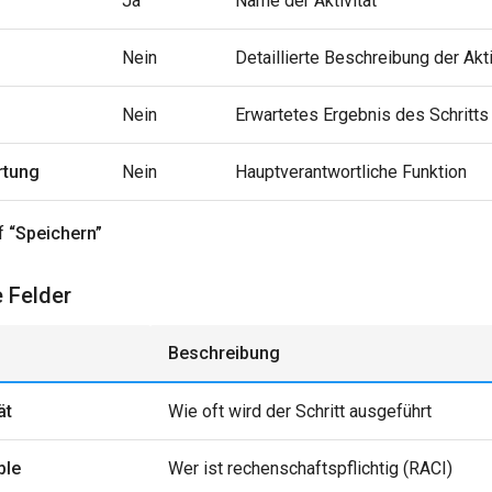
Ja
Name der Aktivität
Nein
Detaillierte Beschreibung der Akti
Nein
Erwartetes Ergebnis des Schritts
rtung
Nein
Hauptverantwortliche Funktion
uf
“Speichern”
e Felder
Beschreibung
ät
Wie oft wird der Schritt ausgeführt
ble
Wer ist rechenschaftspflichtig (RACI)