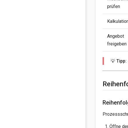
prüfen
Kalkulatio
Angebot
freigeben
💡 Tipp:
Reihenf
Reihenfol
Prozessschri
Öffne de