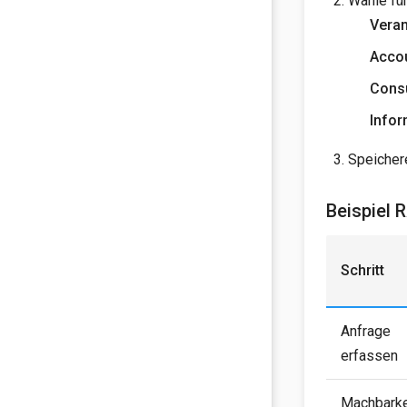
Wähle fü
Vera
Acco
Cons
Info
Speicher
Beispiel 
Schritt
Anfrage
erfassen
Machbarke