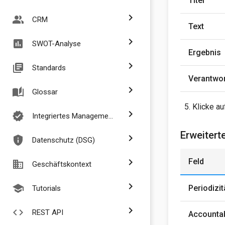
Titel
chevron_right
people_alt
CRM
Text
chevron_right
assessment
SWOT-Analyse
Ergebnis
chevron_right
library_books
Standards
Verantwo
chevron_right
auto_stories
Glossar
Klicke a
chevron_right
verified
Integriertes Managementsystem
Erweitert
chevron_right
privacy_tip
Datenschutz (DSG)
chevron_right
Feld
business
Geschäftskontext
chevron_right
school
Periodizit
Tutorials
chevron_right
code
REST API
Accounta