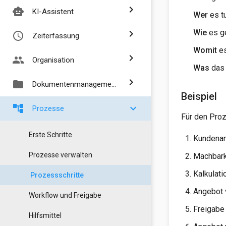
chevron_right
smart_toy
KI-Assistent
Wer
es tu
Wie
es ge
chevron_right
access_time
Zeiterfassung
Womit
es
chevron_right
people
Organisation
Was
das 
chevron_right
folder
Dokumentenmanagement
Beispiel
account_tree
chevron_right
Prozesse
Für den Proz
Erste Schritte
Kundenan
Prozesse verwalten
Machbark
Kalkulati
Prozessschritte
Angebot 
Workflow und Freigabe
Freigabe
Hilfsmittel