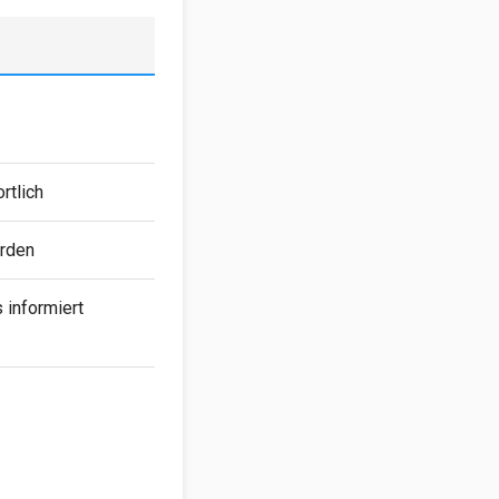
rtlich
erden
 informiert