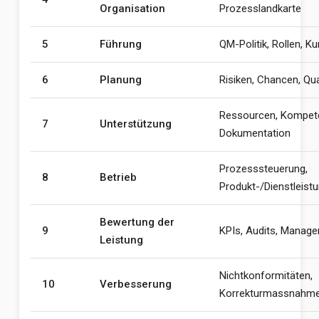
Organisation
Prozesslandkarte
5
Führung
QM-Politik, Rollen, 
6
Planung
Risiken, Chancen, Qua
Ressourcen, Kompet
7
Unterstützung
Dokumentation
Prozesssteuerung,
8
Betrieb
Produkt-/Dienstleist
Bewertung der
9
KPIs, Audits, Manag
Leistung
Nichtkonformitäten,
10
Verbesserung
Korrekturmassnahm