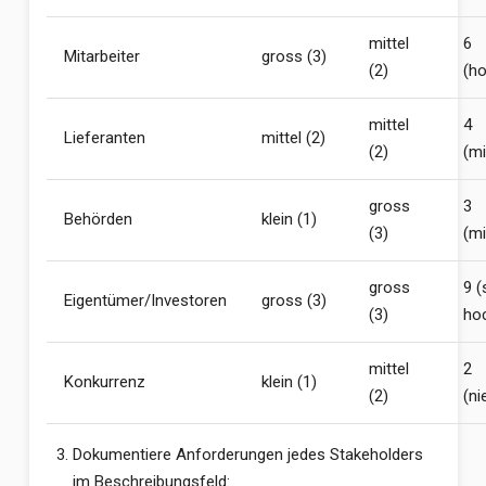
mittel
6
Mitarbeiter
gross (3)
(2)
(ho
mittel
4
Lieferanten
mittel (2)
(2)
(mi
gross
3
Behörden
klein (1)
(3)
(mi
gross
9 (
Eigentümer/Investoren
gross (3)
(3)
ho
mittel
2
Konkurrenz
klein (1)
(2)
(ni
Dokumentiere Anforderungen jedes Stakeholders
im Beschreibungsfeld: