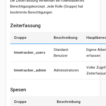
Die Zeiterfassung verwendet ein rollenbasiertes
Berechtigungskonzept. Jede Rolle (Gruppe) hat
bestimmte Berechtigungen:
Zeiterfassung
Gruppe
Beschreibung
Hauptberec
Standard-
Eigene Arbei
timetracker_users
Benutzer
erfassen
Voller Zugrif
timetracker_admin
Administratoren
Zeiterfassu
Spesen
Gruppe
Beschreibung