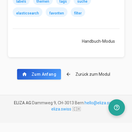
labels
themen
tags
suche
elasticsearch
favoriten
filter
Handbuch-Modus
chevron_right
home
arrow_back
Zum Anfang
Zurück zum Modul
ELIZA AG
|
Dammweg 9, CH-3013 Bern
|
hello@eliza.swiss
|
help_outline
eliza.swiss
🇨🇭