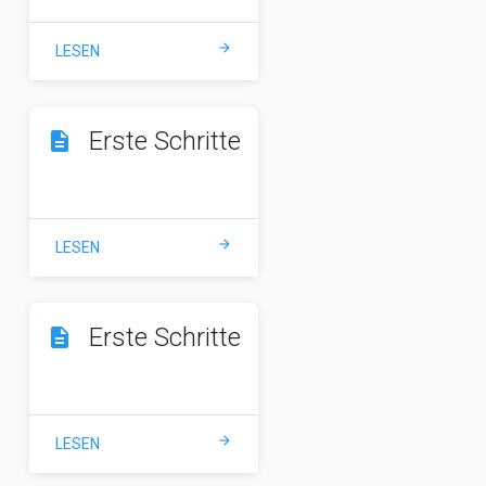
arrow_forward
LESEN
Erste Schritte
description
arrow_forward
LESEN
Erste Schritte
description
arrow_forward
LESEN