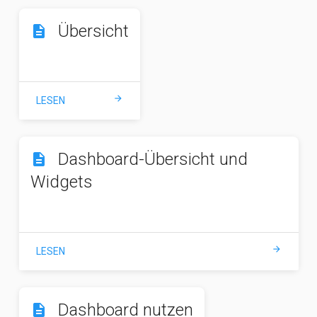
Übersicht
description
arrow_forward
LESEN
Dashboard-Übersicht und
description
Widgets
arrow_forward
LESEN
Dashboard nutzen
description