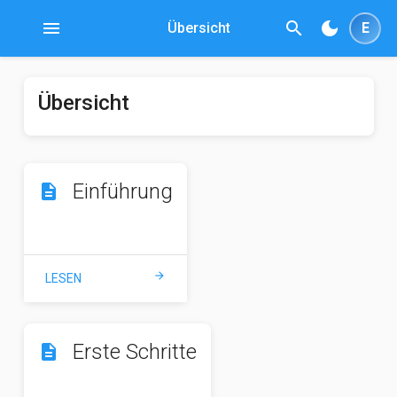
menu
search
dark_mode
Übersicht
E
Übersicht
Einführung
description
arrow_forward
LESEN
Erste Schritte
description