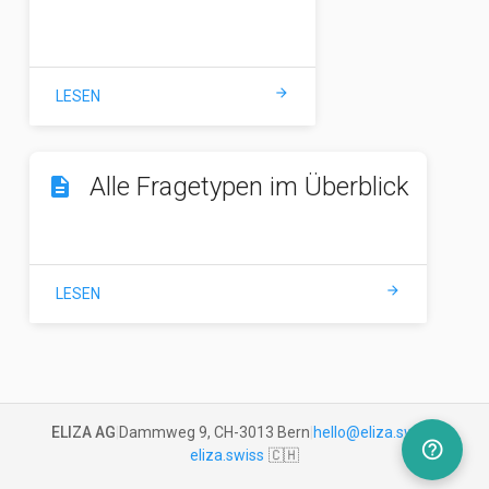
arrow_forward
LESEN
Alle Fragetypen im Überblick
description
arrow_forward
LESEN
ELIZA AG
|
Dammweg 9, CH-3013 Bern
|
hello@eliza.swiss
|
help_outline
eliza.swiss
🇨🇭