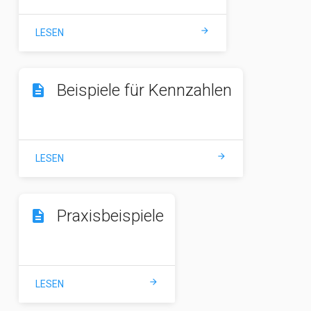
arrow_forward
LESEN
Beispiele für Kennzahlen
description
arrow_forward
LESEN
Praxisbeispiele
description
arrow_forward
LESEN