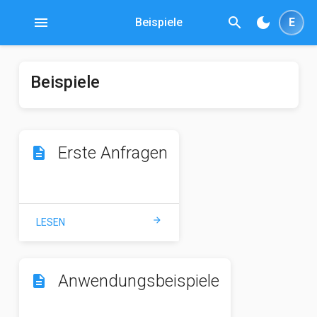
menu
search
dark_mode
Beispiele
E
Beispiele
Erste Anfragen
description
arrow_forward
LESEN
Anwendungsbeispiele
description