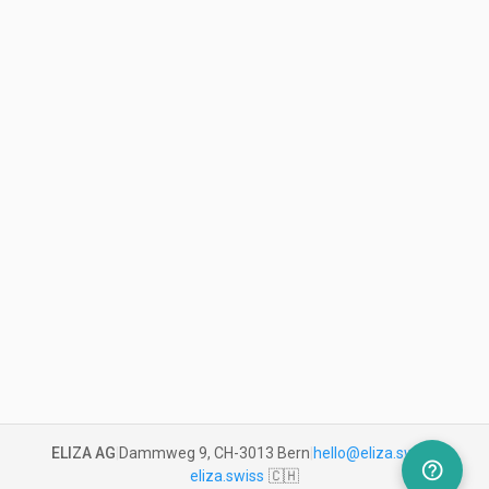
ELIZA AG
|
Dammweg 9, CH-3013 Bern
|
hello@eliza.swiss
|
help_outline
eliza.swiss
🇨🇭