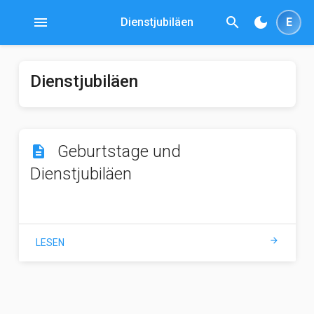
menu
search
dark_mode
Dienstjubiläen
E
Dienstjubiläen
Geburtstage und
description
Dienstjubiläen
arrow_forward
LESEN