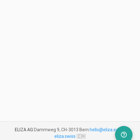
ELIZA AG
|
Dammweg 9, CH-3013 Bern
|
hello@eliza.swiss
|
help_outline
eliza.swiss
🇨🇭