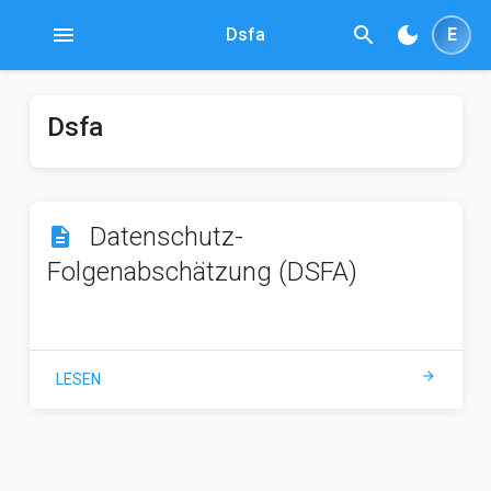
menu
search
dark_mode
Dsfa
E
Dsfa
Datenschutz-
description
Folgenabschätzung (DSFA)
arrow_forward
LESEN