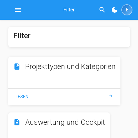
menu
search
dark_mode
Filter
E
Filter
Projekttypen und Kategorien
description
arrow_forward
LESEN
Auswertung und Cockpit
description