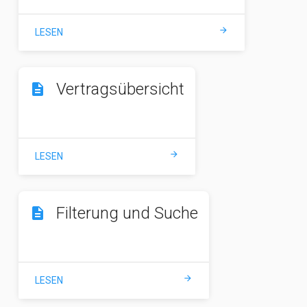
arrow_forward
LESEN
Vertragsübersicht
description
arrow_forward
LESEN
Filterung und Suche
description
arrow_forward
LESEN