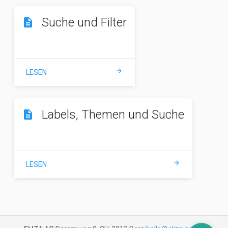
Suche und Filter
description
arrow_forward
LESEN
Labels, Themen und Suche
description
arrow_forward
LESEN