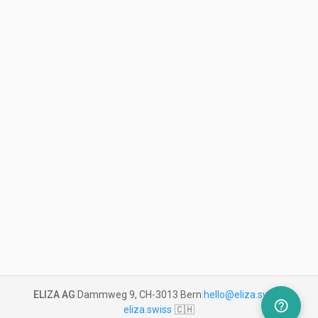
ELIZA AG
|
Dammweg 9, CH-3013 Bern
|
hello@eliza.swiss
|
help_outline
eliza.swiss
🇨🇭