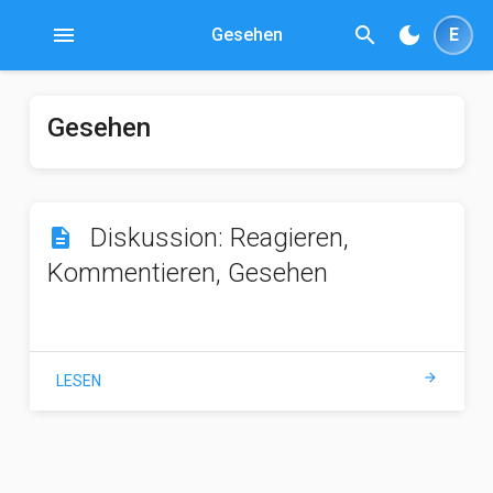
menu
search
dark_mode
Gesehen
E
Gesehen
Diskussion: Reagieren,
description
Kommentieren, Gesehen
arrow_forward
LESEN