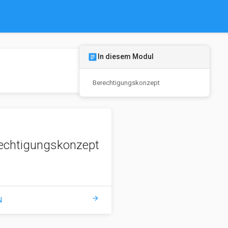
article
In diesem Modul
Berechtigungskonzept
echtigungskonzept
arrow_forward
N