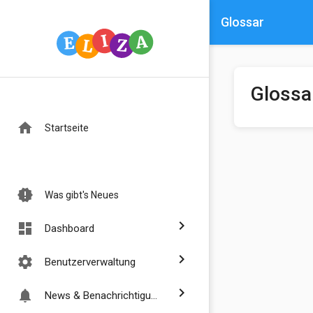
Glossar
Glossa
home
Startseite
new_releases
Was gibt's Neues
chevron_right
dashboard
Dashboard
chevron_right
settings
Benutzerverwaltung
chevron_right
notifications
News & Benachrichtigungen