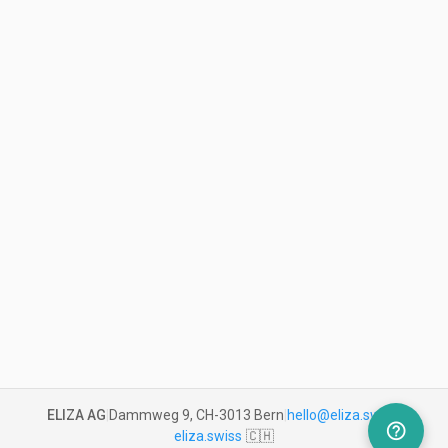
ELIZA AG
|
Dammweg 9, CH-3013 Bern
|
hello@eliza.swiss
|
help_outline
eliza.swiss
🇨🇭