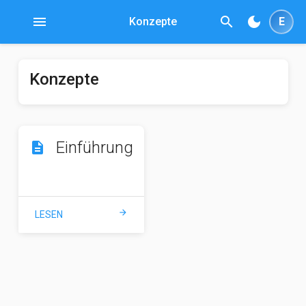
menu
search
dark_mode
Konzepte
E
Konzepte
Einführung
description
arrow_forward
LESEN