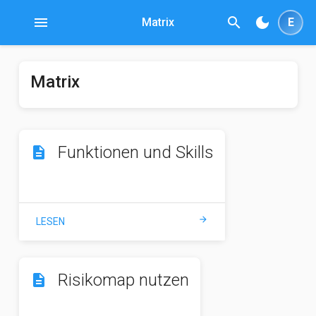
menu
search
dark_mode
Matrix
E
Matrix
Funktionen und Skills
description
arrow_forward
LESEN
Risikomap nutzen
description