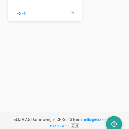
arrow_forward
LESEN
ELIZA AG
|
Dammweg 9, CH-3013 Bern
|
hello@eliza.swiss
|
help_outline
eliza.swiss
🇨🇭