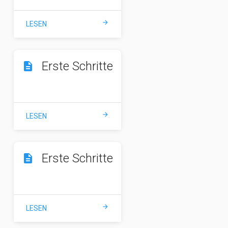
arrow_forward
LESEN
Erste Schritte
description
arrow_forward
LESEN
Erste Schritte
description
arrow_forward
LESEN