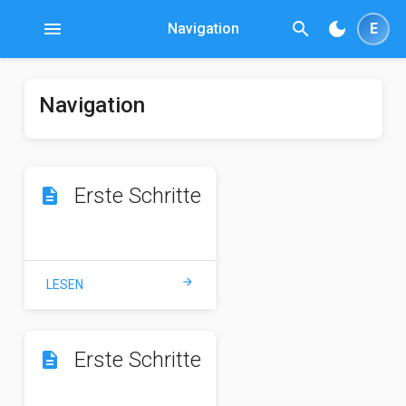
menu
search
dark_mode
Navigation
E
Navigation
Erste Schritte
description
arrow_forward
LESEN
Erste Schritte
description