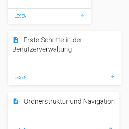
arrow_forward
LESEN
Erste Schritte in der
description
Benutzerverwaltung
arrow_forward
LESEN
Ordnerstruktur und Navigation
description
arrow_forward