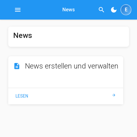
menu
search
dark_mode
News
E
News
News erstellen und verwalten
description
arrow_forward
LESEN