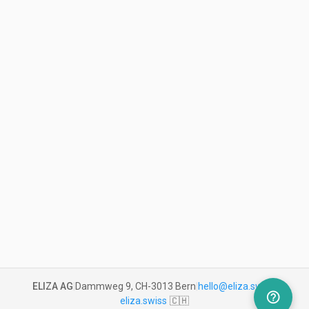
ELIZA AG
|
Dammweg 9, CH-3013 Bern
|
hello@eliza.swiss
|
help_outline
eliza.swiss
🇨🇭