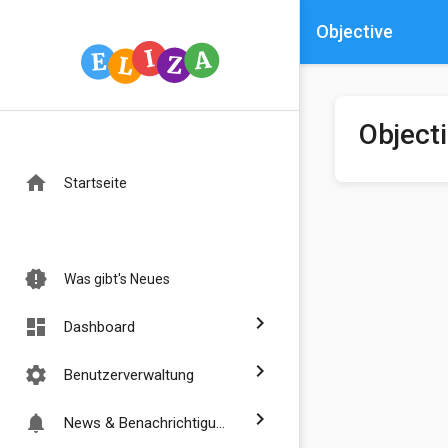
Objective
Object
home
Startseite
new_releases
Was gibt's Neues
chevron_right
dashboard
Dashboard
chevron_right
settings
Benutzerverwaltung
chevron_right
notifications
News & Benachrichtigungen