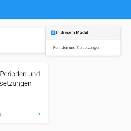
article
In diesem Modul
Perioden und Zielsetzungen
Perioden und
lsetzungen
arrow_forward
N