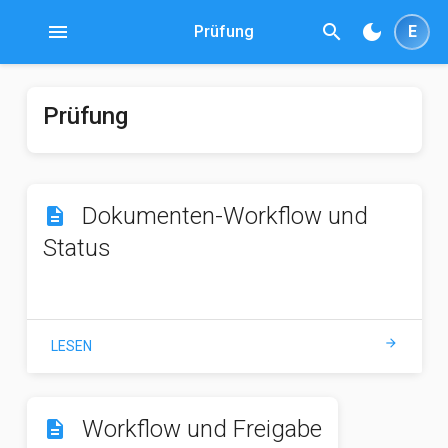
menu
search
dark_mode
Prüfung
E
Prüfung
Dokumenten-Workflow und
description
Status
arrow_forward
LESEN
Workflow und Freigabe
description