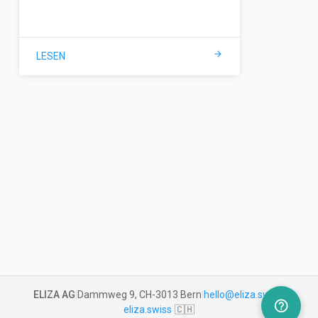
arrow_forward
LESEN
ELIZA AG
|
Dammweg 9, CH-3013 Bern
|
hello@eliza.swiss
|
help_outline
eliza.swiss
🇨🇭