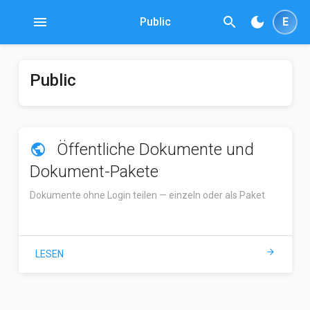
menu
search
dark_mode
Public
E
Public
Öffentliche Dokumente und
public
Dokument-Pakete
Dokumente ohne Login teilen — einzeln oder als Paket
arrow_forward
LESEN