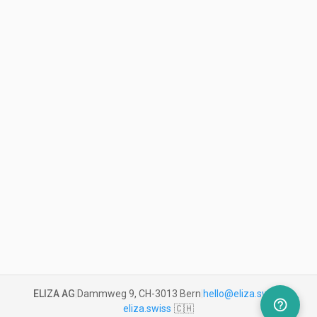
ELIZA AG
|
Dammweg 9, CH-3013 Bern
|
hello@eliza.swiss
|
help_outline
eliza.swiss
🇨🇭