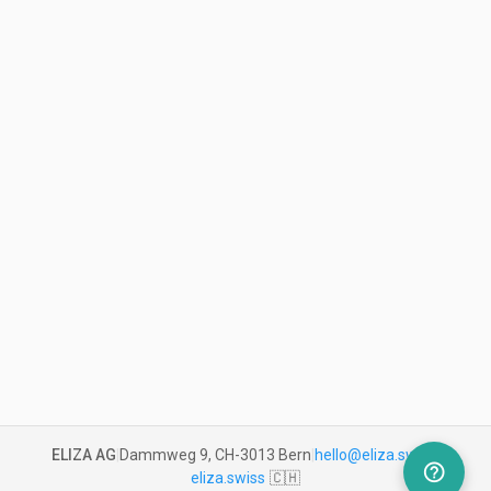
ELIZA AG
|
Dammweg 9, CH-3013 Bern
|
hello@eliza.swiss
|
help_outline
eliza.swiss
🇨🇭