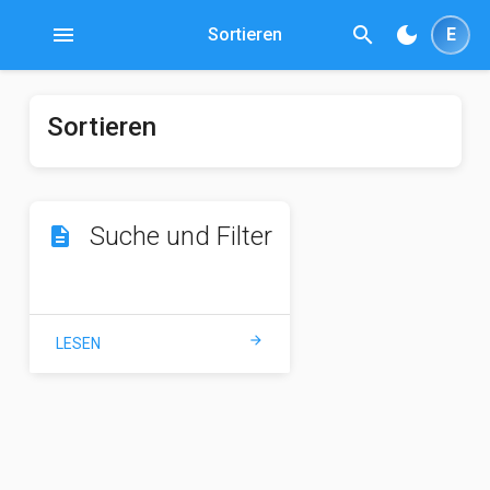
menu
search
dark_mode
Sortieren
E
Sortieren
Suche und Filter
description
arrow_forward
LESEN