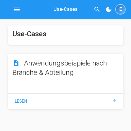
menu
search
dark_mode
Use-Cases
E
Use-Cases
Anwendungsbeispiele nach
description
Branche & Abteilung
arrow_forward
LESEN