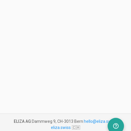
ELIZA AG
|
Dammweg 9, CH-3013 Bern
|
hello@eliza.swiss
|
help_outline
eliza.swiss
🇨🇭