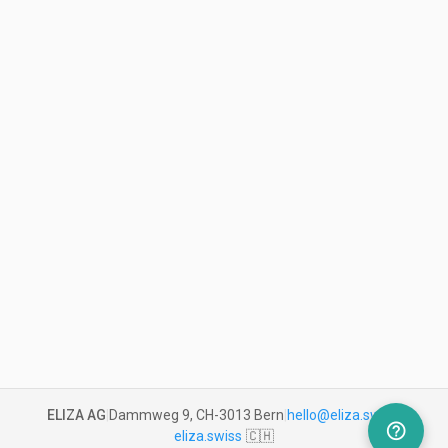
ELIZA AG
|
Dammweg 9, CH-3013 Bern
|
hello@eliza.swiss
|
help_outline
eliza.swiss
🇨🇭