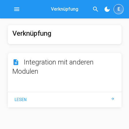
menu
search
dark_mode
Verknüpfung
E
Verknüpfung
Integration mit anderen
description
Modulen
arrow_forward
LESEN