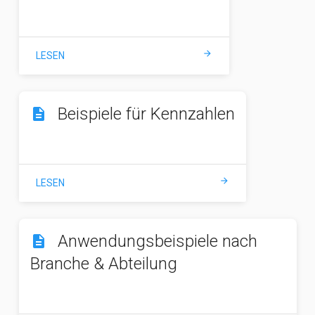
arrow_forward
LESEN
Beispiele für Kennzahlen
description
arrow_forward
LESEN
Anwendungsbeispiele nach
description
Branche & Abteilung