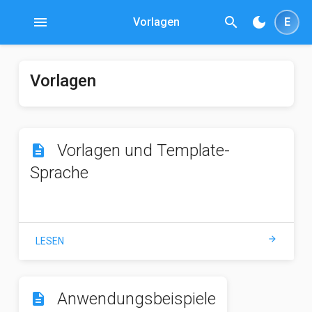
menu
search
dark_mode
Vorlagen
E
Vorlagen
Vorlagen und Template-
description
Sprache
arrow_forward
LESEN
Anwendungsbeispiele
description