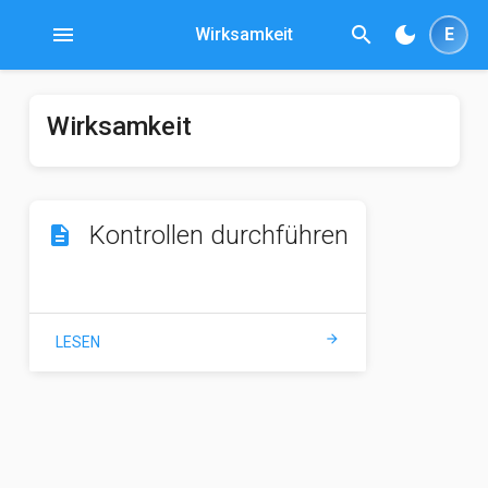
menu
search
dark_mode
Wirksamkeit
E
Wirksamkeit
Kontrollen durchführen
description
arrow_forward
LESEN