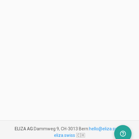
ELIZA AG
|
Dammweg 9, CH-3013 Bern
|
hello@eliza.swiss
|
help_outline
eliza.swiss
🇨🇭