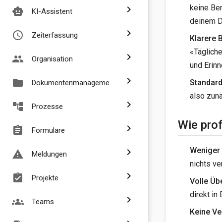
keine Be
chevron_right
smart_toy
KI-Assistent
deinem D
chevron_right
access_time
Zeiterfassung
Klarere 
«Täglich
chevron_right
people
Organisation
und Erinn
chevron_right
folder
Standard
Dokumentenmanagement
also zunä
chevron_right
account_tree
Prozesse
Wie prof
chevron_right
assignment
Formulare
Weniger 
chevron_right
report_problem
Meldungen
nichts ve
chevron_right
assignment_turned_in
Projekte
Volle Üb
direkt in
chevron_right
groups
Teams
Keine Ve