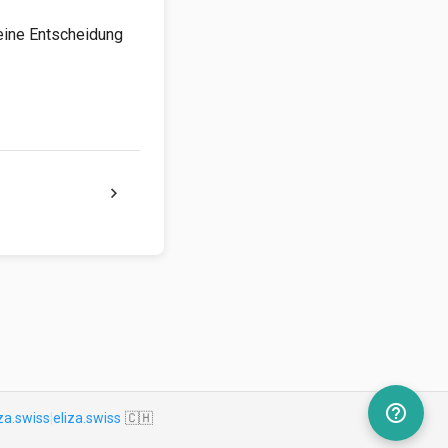
deine Entscheidung
chevron_right
help_outline
za.swiss
|
eliza.swiss
🇨🇭