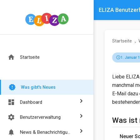
ELIZA Benutze
Startseite
home
Startseite
schedule
1. Januar 
Liebe ELIZA-
manchmal möc
new_releases
Was gibt's Neues
E-Mail dazu 
chevron_right
dashboard
bestehenden 
Dashboard
chevron_right
settings
Benutzerverwaltung
Was ist
chevron_right
notifications
News & Benachrichtigungen
Neuer Sc