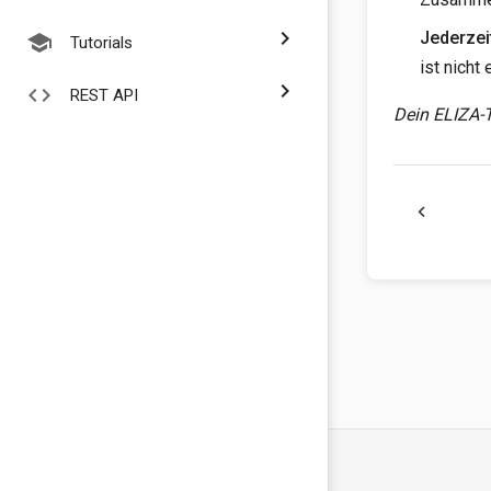
chevron_right
Jederzei
school
Tutorials
ist nicht
chevron_right
code
REST API
Dein ELIZA
chevron_left