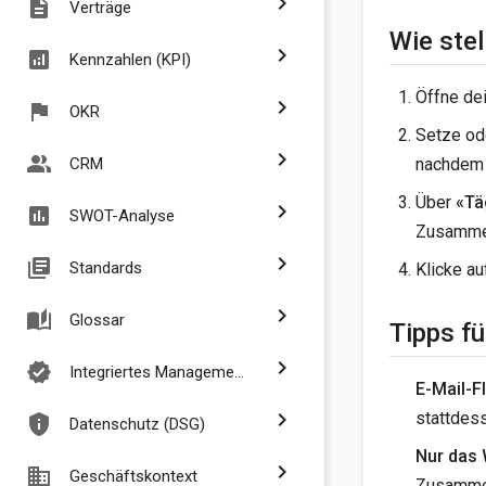
chevron_right
description
Verträge
Wie stel
chevron_right
analytics
Kennzahlen (KPI)
Öffne de
chevron_right
flag
OKR
Setze od
chevron_right
people_alt
nachdem 
CRM
Über
«Tä
chevron_right
assessment
SWOT-Analyse
Zusamme
chevron_right
library_books
Standards
Klicke a
chevron_right
auto_stories
Glossar
Tipps fü
chevron_right
verified
Integriertes Managementsystem
E-Mail-F
chevron_right
stattdes
privacy_tip
Datenschutz (DSG)
Nur das 
chevron_right
business
Geschäftskontext
Zusammen