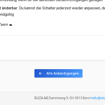
t änderbar
: Du kannst die Schalter jederzeit wieder anpassen, 
 endgültig
-Team
🐢
arrow_back
Alle Ankündigungen
ELIZA AG
|
Dammweg 9, CH-3013 Bern
|
hello@eli