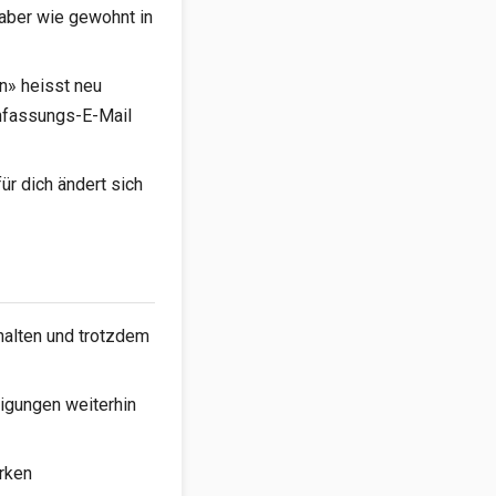
aber wie gewohnt in
en» heisst neu
nfassungs-E-Mail
für dich ändert sich
halten und trotzdem
tigungen weiterhin
irken