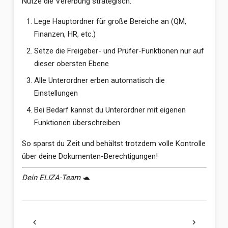
Nutze die Vererbung strategisch:
Lege Hauptordner für große Bereiche an (QM,
Finanzen, HR, etc.)
Setze die Freigeber- und Prüfer-Funktionen nur auf
dieser obersten Ebene
Alle Unterordner erben automatisch die
Einstellungen
Bei Bedarf kannst du Unterordner mit eigenen
Funktionen überschreiben
So sparst du Zeit und behältst trotzdem volle Kontrolle
über deine Dokumenten-Berechtigungen!
Dein ELIZA-Team
🐢
chevron_left
chevron_right