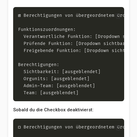
content_copy
Sobald du die Checkbox deaktivierst:
content_copy