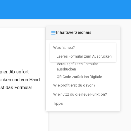
format_list_bulleted
Inhaltsverzeichnis
Was ist neu?
Leeres Formular zum Ausdrucken
Vorausgefülltes Formular
ausdrucken
ier. Ab sofort
QR-Code zurück ins Digitale
rucken und von Hand
Wie profitierst du davon?
sst das Formular
Wie nutzt du die neue Funktion?
Tipps