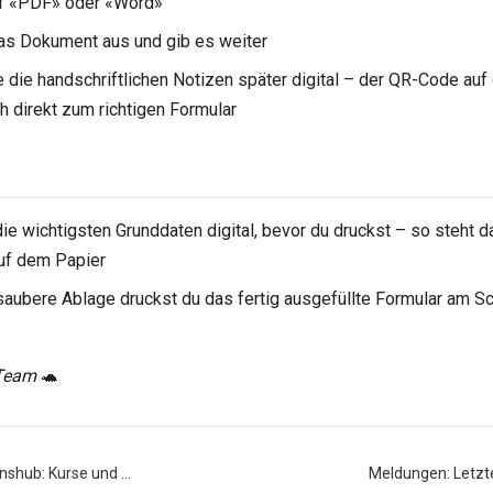
uf «PDF» oder «Word»
as Dokument aus und gib es weiter
e die handschriftlichen Notizen später digital – der QR-Code au
ch direkt zum richtigen Formular
ie wichtigsten Grunddaten digital, bevor du druckst – so steht 
auf dem Papier
 saubere Ablage druckst du das fertig ausgefüllte Formular am S
-Team
🐢
nshub: Kurse und …
Meldungen: Letzte