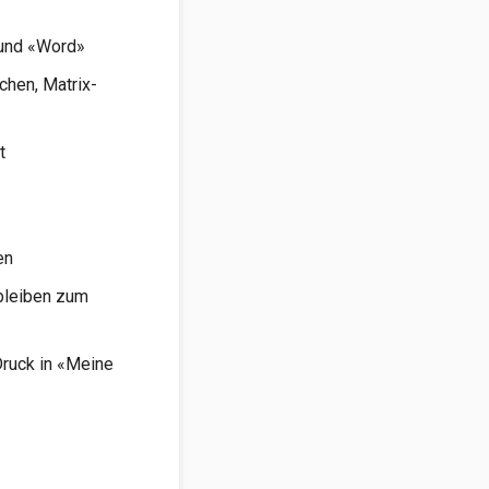
 und «Word»
chen, Matrix-
t
en
 bleiben zum
Druck in «Meine