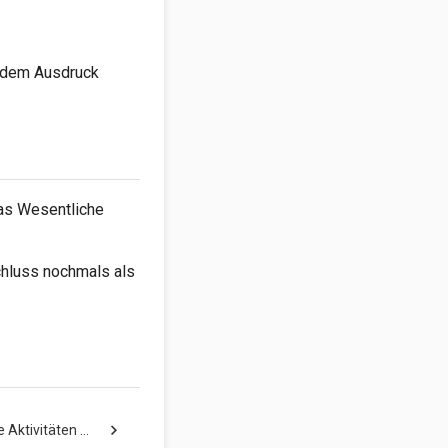
f dem Ausdruck
das Wesentliche
chluss nochmals als
chevron_right
 Aktivitäten …