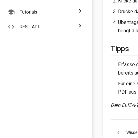
Klicke a
chevron_right
school
Drucke d
Tutorials
Übertrag
chevron_right
code
REST API
bringt di
Tipps
Erfasse d
bereits 
Für eine
PDF aus
Dein ELIZA
chevron_left
Wisse