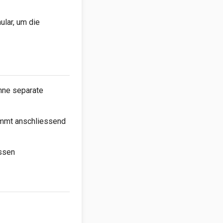
ular, um die
ohne separate
kommt anschliessend
assen