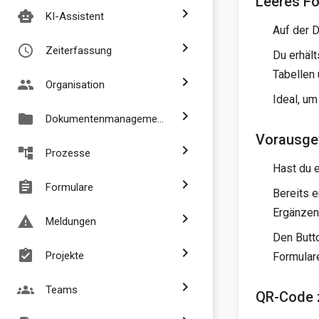
Leeres F
chevron_right
smart_toy
KI-Assistent
Auf der 
chevron_right
access_time
Zeiterfassung
Du erhält
Tabellen 
chevron_right
people
Organisation
Ideal, um
chevron_right
folder
Dokumentenmanagement
Vorausgef
chevron_right
account_tree
Prozesse
Hast du e
chevron_right
assignment
Formulare
Bereits 
Ergänzen
chevron_right
report_problem
Meldungen
Den Butto
chevron_right
assignment_turned_in
Projekte
Formular
chevron_right
groups
Teams
QR-Code z