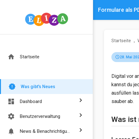
Formulare als 
Startseite
home
Startseite
schedule
28. Mai 20
Digital vor 
kannst du j
new_releases
Was gibt's Neues
ausfüllen la
chevron_right
dashboard
sauber ab.
Dashboard
chevron_right
settings
Benutzerverwaltung
Was ist
chevron_right
notifications
News & Benachrichtigungen