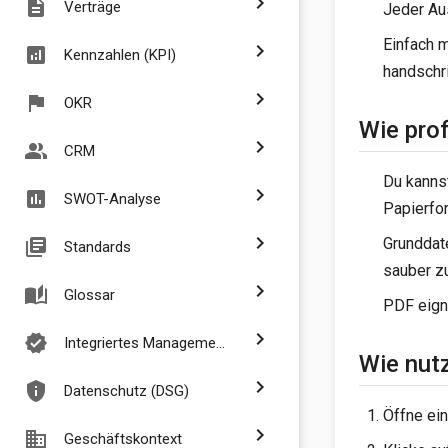
chevron_right
description
Verträge
Jeder Au
Einfach m
chevron_right
analytics
Kennzahlen (KPI)
handschri
chevron_right
flag
OKR
Wie prof
chevron_right
people_alt
CRM
Du kannst
chevron_right
assessment
SWOT-Analyse
Papierfo
chevron_right
Grunddate
library_books
Standards
sauber z
chevron_right
auto_stories
Glossar
PDF eign
chevron_right
verified
Integriertes Managementsystem
Wie nut
chevron_right
privacy_tip
Datenschutz (DSG)
Öffne ein
chevron_right
business
Geschäftskontext