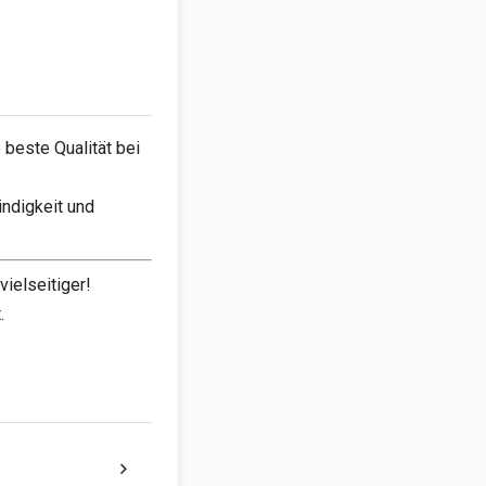
 beste Qualität bei
ndigkeit und
ielseitiger!
.
chevron_right