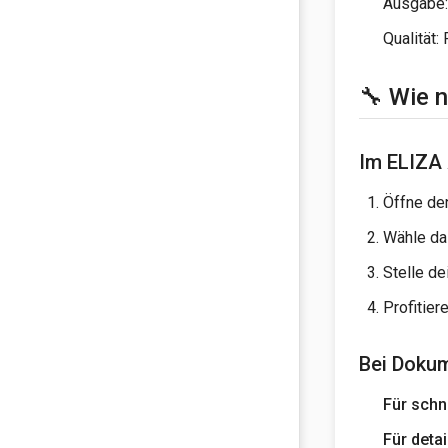
Ausgabe:
Qualität
🔧 Wie 
Im ELIZA 
Öffne d
Wähle d
Stelle d
Profitier
Bei Doku
Für schn
Für detai