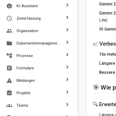
Gemini 2
chevron_right
smart_toy
KI-Assistent
Gemini 2
chevron_right
access_time
Zeiterfassung
Lite)
🆕 Gemin
chevron_right
people
Organisation
chevron_right
folder
📈 Verbes
Dokumentenmanagement
chevron_right
16x meh
account_tree
Prozesse
Längere
chevron_right
assignment
Formulare
Bessere 
chevron_right
report_problem
Meldungen
🎯 Wie p
chevron_right
assignment_turned_in
Projekte
🔍 Erweit
chevron_right
groups
Teams
Längere 