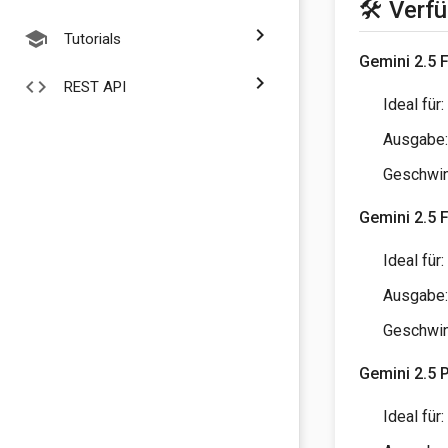
🛠️ Verf
chevron_right
school
Tutorials
Gemini 2.5 
chevron_right
code
REST API
Ideal fü
Ausgabe:
Geschwin
Gemini 2.5 F
Ideal für
Ausgabe:
Geschwin
Gemini 2.5 
Ideal für