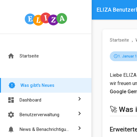
ELIZA Benutze
Startseite
home
Startseite
schedule
1. Januar 
Liebe ELIZA-
wir freuen u
new_releases
Was gibt's Neues
Google Gemi
chevron_right
dashboard
Dashboard
🚀 Was 
chevron_right
settings
Benutzerverwaltung
chevron_right
Erweitert
notifications
News & Benachrichtigungen