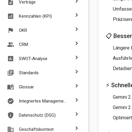
chevron_right
description
Verträge
Umfassen
chevron_right
analytics
Kennzahlen (KPI)
Präziser
chevron_right
flag
OKR
📋 Besser
chevron_right
people_alt
CRM
Längere 
chevron_right
assessment
Ausführl
SWOT-Analyse
Detaillie
chevron_right
library_books
Standards
⚡ Schnell
chevron_right
auto_stories
Glossar
Gemini 2.
chevron_right
verified
Integriertes Managementsystem
Gemini 2
chevron_right
privacy_tip
Datenschutz (DSG)
Optimier
chevron_right
business
Geschäftskontext