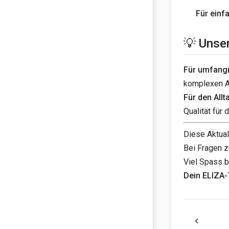
Für einf
💡 Unser
Für umfang
komplexen An
Für den Allt
Qualität für
Diese Aktual
Bei Fragen 
Viel Spass b
Dein ELIZA
chevron_left