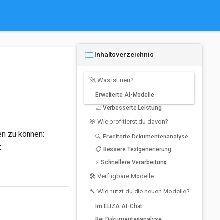
format_list_bulleted
Inhaltsverzeichnis
🚀 Was ist neu?
Erweiterte AI-Modelle
📈 Verbesserte Leistung
🎯 Wie profitierst du davon?
en zu können:
🔍 Erweiterte Dokumentenanalyse
t
.
📋 Bessere Textgenerierung
⚡ Schnellere Verarbeitung
🛠️ Verfügbare Modelle
🔧 Wie nutzt du die neuen Modelle?
Im ELIZA AI-Chat:
Bei Dokumentenanalyse: