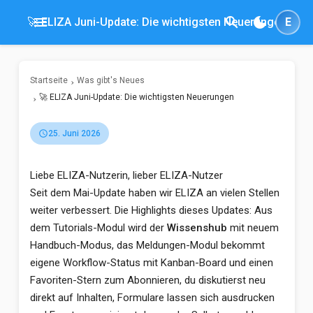
menu
search
dark_mode
🚀 ELIZA Juni-Update: Die wichtigsten Neuerungen
E
Startseite
Was gibt's Neues
🚀 ELIZA Juni-Update: Die wichtigsten Neuerungen
schedule
25. Juni 2026
Liebe ELIZA-Nutzerin, lieber ELIZA-Nutzer
Seit dem Mai-Update haben wir ELIZA an vielen Stellen
weiter verbessert. Die Highlights dieses Updates: Aus
dem Tutorials-Modul wird der
Wissenshub
mit neuem
Handbuch-Modus, das Meldungen-Modul bekommt
eigene Workflow-Status mit Kanban-Board und einen
Favoriten-Stern zum Abonnieren, du diskutierst neu
direkt auf Inhalten, Formulare lassen sich ausdrucken