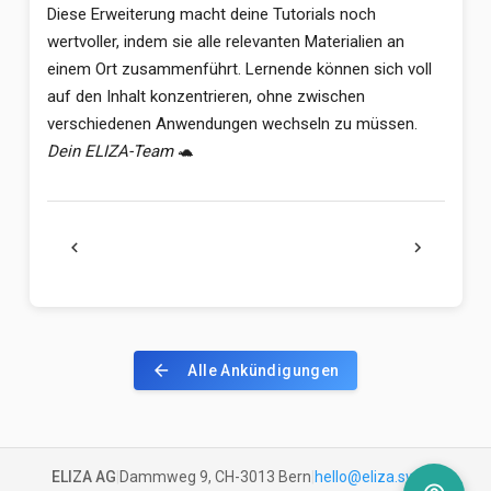
Diese Erweiterung macht deine Tutorials noch
wertvoller, indem sie alle relevanten Materialien an
einem Ort zusammenführt. Lernende können sich voll
auf den Inhalt konzentrieren, ohne zwischen
verschiedenen Anwendungen wechseln zu müssen.
Dein ELIZA-Team
🐢
chevron_left
chevron_right
arrow_back
Alle Ankündigungen
ELIZA AG
|
Dammweg 9, CH-3013 Bern
|
hello@eliza.swiss
|