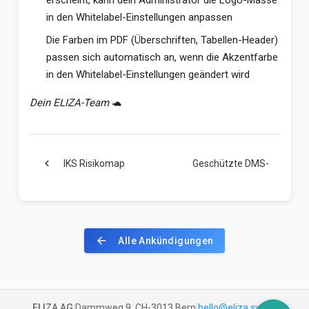
erscheint, kann dein Administrator die Logo-Masse
in den Whitelabel-Einstellungen anpassen
Die Farben im PDF (Überschriften, Tabellen-Header)
passen sich automatisch an, wenn die Akzentfarbe
in den Whitelabel-Einstellungen geändert wird
Dein ELIZA-Team
🐢
chevron_left
IKS Risikomap
Geschützte DMS-
chevron_right
mit …
Ordner: …
arrow_back
Alle Ankündigungen
ELIZA AG
|
Dammweg 9, CH-3013 Bern
|
hello@eliza.swiss
|