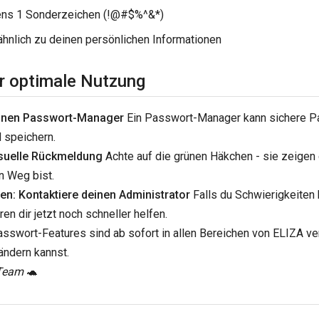
ns 1 Sonderzeichen (!@#$%^&*)
ähnlich zu deinen persönlichen Informationen
ür optimale Nutzung
inen Passwort-Manager
Ein Passwort-Manager kann sichere Pa
d speichern.
isuelle Rückmeldung
Achte auf die grünen Häkchen - sie zeigen d
n Weg bist.
en: Kontaktiere deinen Administrator
Falls du Schwierigkeiten
en dir jetzt noch schneller helfen.
sswort-Features sind ab sofort in allen Bereichen von ELIZA ve
ändern kannst.
-Team
🐢