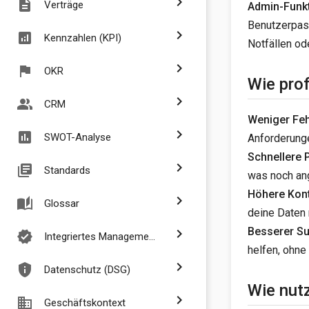
chevron_right
description
Verträge
Admin-Funkt
Benutzerpass
chevron_right
analytics
Kennzahlen (KPI)
Notfällen od
chevron_right
flag
OKR
Wie prof
chevron_right
people_alt
CRM
Weniger Feh
chevron_right
assessment
SWOT-Analyse
Anforderunge
Schnellere 
chevron_right
library_books
Standards
was noch an
Höhere Kont
chevron_right
auto_stories
Glossar
deine Daten
Besserer Su
chevron_right
verified
Integriertes Managementsystem
helfen, ohne
chevron_right
privacy_tip
Datenschutz (DSG)
Wie nut
chevron_right
business
Geschäftskontext