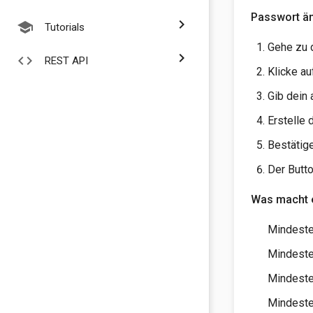
Passwort än
chevron_right
school
Tutorials
Gehe zu 
chevron_right
code
REST API
Klicke a
Gib dein 
Erstelle 
Bestätig
Der Butto
Was macht e
Mindeste
Mindesten
Mindeste
Mindeste