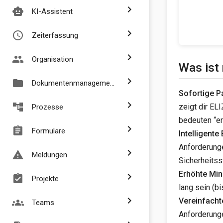
chevron_right
smart_toy
KI-Assistent
chevron_right
access_time
Zeiterfassung
chevron_right
people
Organisation
Was ist
chevron_right
folder
Dokumentenmanagement
Sofortige 
chevron_right
account_tree
zeigt dir EL
Prozesse
bedeuten “er
chevron_right
assignment
Formulare
Intelligent
Anforderunge
chevron_right
report_problem
Meldungen
Sicherheitsst
Erhöhte Min
chevron_right
assignment_turned_in
Projekte
lang sein (b
chevron_right
Vereinfach
groups
Teams
Anforderunge