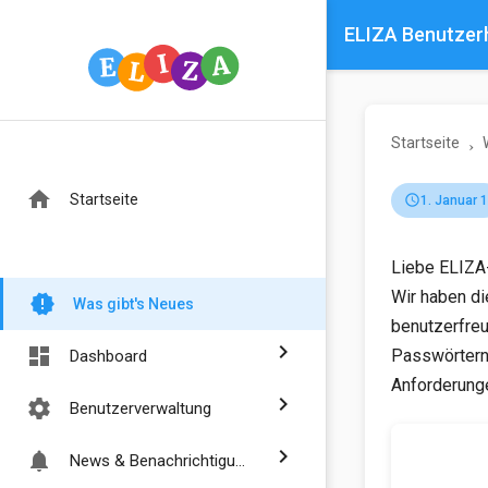
ELIZA Benutze
Startseite
home
Startseite
schedule
1. Januar 
Liebe ELIZA-
Wir haben di
new_releases
Was gibt's Neues
benutzerfreu
chevron_right
dashboard
Passwörtern 
Dashboard
Anforderunge
chevron_right
settings
Benutzerverwaltung
chevron_right
notifications
News & Benachrichtigungen